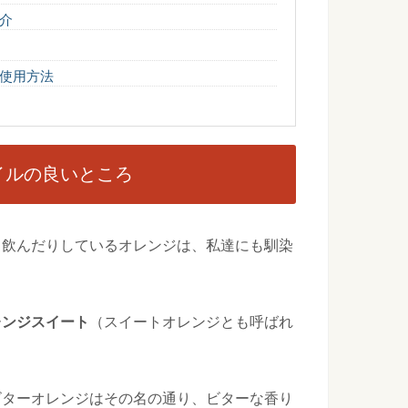
...
介
使用方法
重の理想とは？女性の平均体重を知ろう
な体重は何キロなのでしょうか？理想的な体重といっても、健康的
.
イルの良いところ
の封筒へのお金の入れ方や書き方のマナー
いわれるお礼の気持ちを渡すことがマナーとされています。 こ
.
り飲んだりしているオレンジは、私達にも馴染
ー！「行」は「御中」に訂正しましょう
レンジスイート
（スイートオレンジとも呼ばれ
は、「行」となっているものは二重線で消して「御中」に訂正
...
ビターオレンジはその名の通り、ビターな香り