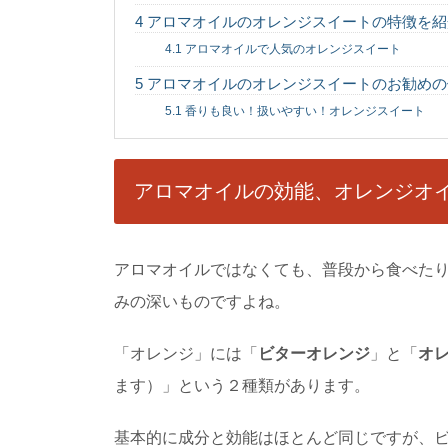
ができるのかわからないこ
4
アロマオイルのオレンジスイートの特徴を紹
4.1
アロマオイルで人気のオレンジスイート
5
アロマオイルのオレンジスイートのお勧めの
155センチの体
5.1
香りも良い！扱いやすい！オレンジスイート
155センチの理想的
な体型を理想とした体..
アロマオイルの効能、オレンジオ
結婚式での心付け
結婚式では、心付けと
の場合のお金を封筒に..
アロマオイルではなくても、普段から食べた
みの深いものですよね。
返信する際のマナ
「オレンジ」には「
ビターオレンジ
」と「
オ
書類などを返信する際
するのがマナーとなってい
ます）」という２種類があります。
基本的に成分と効能はほとんど同じですが、