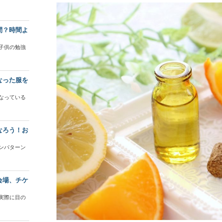
間？時間よ
子供の勉強
なった服を
なっている
なろう！お
ンパターン
会場、チケ
実際に目の