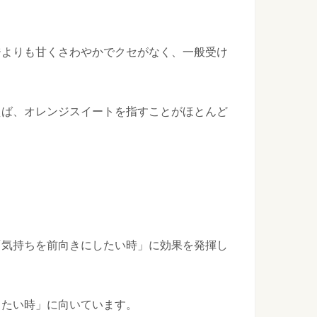
ィーに行くときの服装は？会場に合わせた服装を
に招待された時、一体どんな服装で行けばよいのかわからない
...
ジよりも甘くさわやかでクセがなく、一般受け
・・・ベストなタイミングを教えます！
を持っていれば両替せずに済むのですが、忘れてしまうことも
えば、オレンジスイートを指すことがほとんど
ンの修理費は誰が負担！？損をしないためには
壊れてしまったときに、その修理費は家主が負担するべきか借
...
「気持ちを前向きにしたい時」に効果を発揮し
りたい時」に向いています。