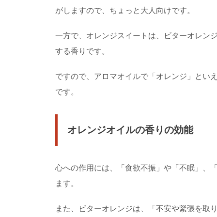
社交ダンスパーテ
がしますので、ちょっと大人向けです。
社交ダンスパーティー
こともありますよね。特に
一方で、オレンジスイートは、ビターオレン
する香りです。
バス乗車中の両替
バス乗車の時には小銭
ですので、アロマオイルで「オレンジ」とい
あるでしょう。 そ...
です。
アパートのエアコ
オレンジオイルの香りの効能
アパートのエアコンが
主が負担するべきか気にな
心への作用には、「食欲不振」や「不眠」、
ます。
また、ビターオレンジは、「不安や緊張を取