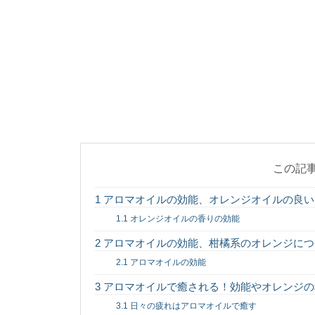
中央線が黄色の場
自動車の運転免許証を
が、道路にはセンターライ
入院の付き添いの
お子さんが入院をして
る人もいますよね。でも、
この記
1
アロマオイルの効能、オレンジオイルの良い
自転車が車道を通
1.1
オレンジオイルの香りの効能
自転車は軽車両のため
イバーにとっては邪魔だと
2
アロマオイルの効能、柑橘系のオレンジにつ
2.1
アロマオイルの効能
3
アロマオイルで癒される！効能やオレンジの
義父の葬儀で忌引
3.1
日々の疲れはアロマオイルで癒す
義父の葬儀で忌引き休