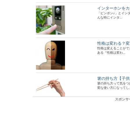
インターホンをカ
「ピンポン♪」とイン
んな時にインタ...
性格は変わる？変
性格は変えることがで
ある『性格は変わ...
箸の持ち方【子供
箸の持ち方って気をつ
変な使い方になってしまう
スポンサ
塾の先生にお礼の
志望校に見事合格でき
結構います。 感謝...