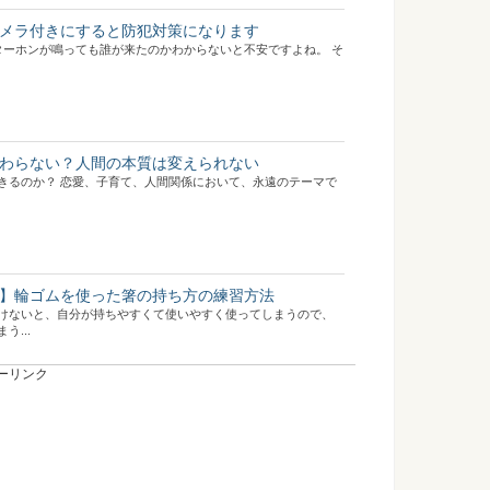
メラ付きにすると防犯対策になります
ターホンが鳴っても誰が来たのかわからないと不安ですよね。 そ
わらない？人間の本質は変えられない
きるのか？ 恋愛、子育て、人間関係において、永遠のテーマで
】輪ゴムを使った箸の持ち方の練習方法
けないと、自分が持ちやすくて使いやすく使ってしまうので、
...
ーリンク
手紙を書こう！気持ちを素直に伝えて！
たのは塾の先生のおかげ！と感じている生徒さんや親御さんは