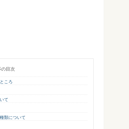
合は追い越し禁止！交通ルールを守って安全運転
お持ちの方であれば、自動車教習所で習ったことだと思います
...
差し入れは何がいい？喜ばれる差し入れと注意点
付き添いをしているママに、何か差し入れをしようと考えてい
...
事の目次
ところ
行するのは邪魔！でもお互い理解しよう！
、車道を走ることになっています。しかし、車を運転するドラ
...
いて
種類について
き休暇を取る時に日数は？マナーや注意点を解説
暇を取ることになったとき、一体自分は何日の休暇を取ること