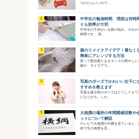
つけたらいいので...
中学生の勉強時間、理想は何時
りも効率が大切
中学生の子供がいる親の悩み、それが
時間です。 部...
服のリメイクアイデア！着なく
簡単にアレンジする方法
買って数回着たままタンスの肥やしに
服や、サイズアウ...
写真のポーズでかわいい女子に
すすめを教えます
写真を撮る時のポーズはどうしてもワ
になりがち。しか...
大相撲の場所の年間開催回数や
ットについて解説
テレビで大相撲の中継を見ていると、
前で生の相撲を見...