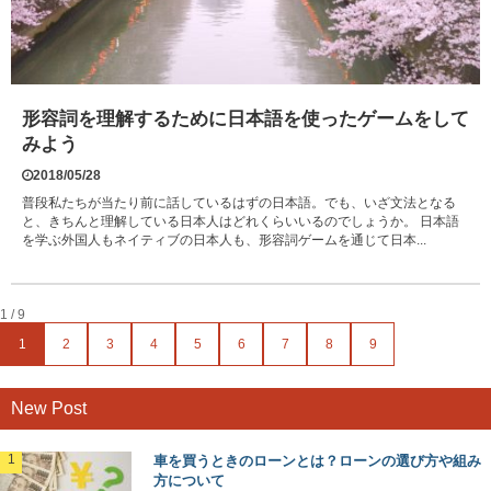
形容詞を理解するために日本語を使ったゲームをして
みよう
2018/05/28
普段私たちが当たり前に話しているはずの日本語。でも、いざ文法となる
と、きちんと理解している日本人はどれくらいいるのでしょうか。 日本語
を学ぶ外国人もネイティブの日本人も、形容詞ゲームを通じて日本...
1 / 9
1
2
3
4
5
6
7
8
9
New Post
車を買うときのローンとは？ローンの選び方や組み
方について