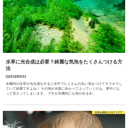
水草に光合成は必要？綺麗な気泡をたくさんつける方
法
2018/05/31
水槽内の水草が光合成をすると水中でたくさんの丸い泡をつけてキラキラし
ていて綺麗ですよね！ その泡が水面に向かって上っていくのも、夢中にな
って見入ってしまいます。 ですが水槽内にも泡が出る水...
生活を便利にするアイデア