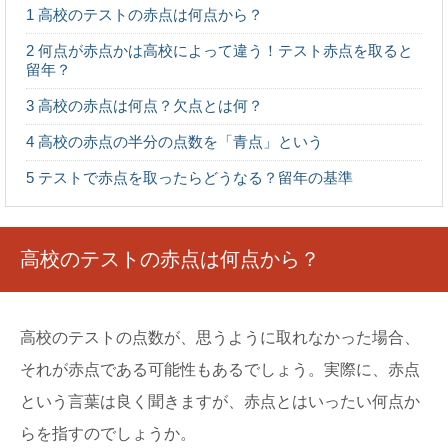
法
1
高校のテストの赤点は何点から？
夜中まで受験勉強をしていると、どうしても空腹になって
しまいます。 何か食べたい！とは思っても、食べ...
2
何点が赤点かは高校によって違う！テスト赤点を取ると
留年？
3
高校の赤点は何点？欠点とは何？
日本史と世界史どっちを選択するか迷った時
の判断ポイント
4
高校の赤点の半分の点数を「青点」という
大学受験の文系で迷うのが、日本史と世界史どっちにする
かという問題です。 ある程度知っている日本...
5
テストで赤点を取ったらどうなる？留年の基準
高校受験の面接マナー控え室から退室までの
基本マナーを解説
高校のテストの赤点は何点から？
高校受験では筆記試験の他に面接試験もありますが、面接
で最も重視したいのが「マナー」です。 そこ...
高校のテストの点数が、思うように取れなかった場合、
勉強法を教えて！ノートを使わない勉強法の
それが赤点である可能性もあるでしょう。実際に、赤点
効力と使う時のコツ
ノートを使わない勉強法で成績が上がることがあるってご
という言葉は良く聞きますが、赤点とはいったい何点か
存知ですか？テストを控えた学生さんや受験生の皆さ...
らを指すのでしょうか。