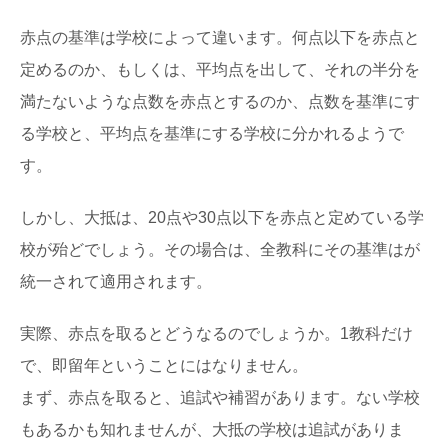
テスト勉強のやる気の出し方！やる気を引き
赤点の基準は学校によって違います。何点以下を赤点と
出す簡単な方法
テストが迫ってきているのにテスト勉強にまったくやる気
定めるのか、もしくは、平均点を出して、それの半分を
が起きないということはありませんか？ 勉強しな...
満たないような点数を赤点とするのか、点数を基準にす
る学校と、平均点を基準にする学校に分かれるようで
勉強にやる気でない時の対処法【高校編】勉
す。
強への取り組み方
高校生の皆さんの中には、どうしても勉強にやる気が出な
いこともありますよね。勉強をしなくてはならないの...
しかし、大抵は、20点や30点以下を赤点と定めている学
校が殆どでしょう。その場合は、全教科にその基準はが
勉強の集中力がアップするカフェ勉強のメリ
統一されて適用されます。
ット・デメリット
高校生や大学生になると、カフェで勉強をするという方も
いると思います。 人の出入りがあり、ザワザ...
実際、赤点を取るとどうなるのでしょうか。1教科だけ
で、即留年ということにはなりません。
まず、赤点を取ると、追試や補習があります。ない学校
もあるかも知れませんが、大抵の学校は追試がありま