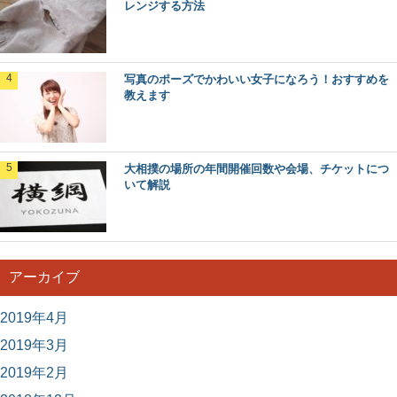
レンジする方法
オカヤドカリが貝殻に入らない時の方法！殻
がないと生きられない
オカヤドカリは陸で生活するヤドカリで、最近はペットと
写真のポーズでかわいい女子になろう！おすすめを
して飼育する方も増えている人気の生き物ですね。 ...
教えます
大相撲の場所の年間開催回数や会場、チケットにつ
いて解説
アーカイブ
2019年4月
2019年3月
2019年2月