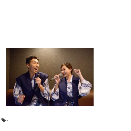
好きな人が違うクラスにいる。 片思いの彼にいきなり告
白しても、困らせてしまうだけ。 今はとにかく...
過去問は何年分前までするべき？大学受験の
赤本の使い方
大学の過去問は何年分まで遡ってしたらいいのでしょう
か？平均的には、このくらいの過去問を解いているよう...
高校で帰宅部の女子！みんなの意見やメリッ
トをみてみよう！
女子高校生の皆さん！部活に入っていますか？ 中には帰
宅部という人もいますよね。 部活に入って...
美しいと誰もが絶賛する日本の風景を集めて
みました
美しい国といわれる「日本」には、風景を楽しめる絶景ス
ポットがたくさんあります。 そこでここでは...
-