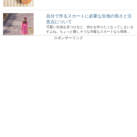
自分で作るスカートに必要な生地の長さと注
意点について
可愛い生地を見つけると、何かを作りたくなってしまいま
すよね。ちょっと難しそうな洋服もスカートなら簡単...
スポンサーリンク
猫に鳴かない種類はあるの？鳴きやまないと
きの原因や対策
猫の中でもあまり鳴かない猫の種類もあるそうです。マン
ションなどで飼うのであればそんな猫がオススメです...
卓球の練習方法！家でもできる卓球上達の練
習アドバイス
卓球初心者の中には、家でも卓球の練習をして早く上達し
たいと思う方も多いでしょう。しかし、自宅に卓球台...
好きな人と違うクラス。片思いの彼と作るべ
き接点とその方法！