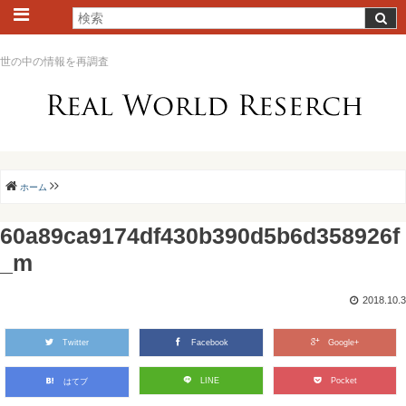
世の中の情報を再調査
ホーム
60a89ca9174df430b390d5b6d358926f
_m
2018.10.3
Twitter
Facebook
Google+
LINE
Pocket
はてブ