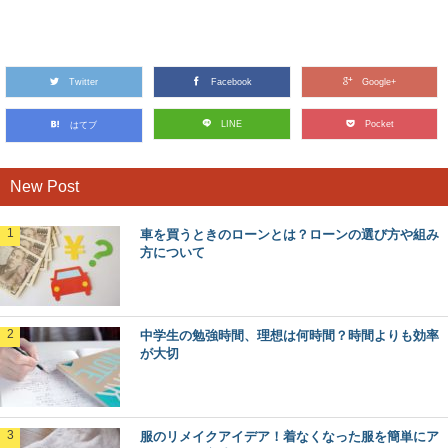
大学の入学手続きは親同伴が普通？親の行動
について
大学の入学手続きでこれまでは親任せだった諸々の手続き
を始めて子供が自分でやるという家庭も多いでしょう...
Twitter
Facebook
Google+
チューリップの球根の正しい保存法と球根の
LINE
Pocket
はてブ
大きさについて
来年もきれいな花を咲かせるために、チューリップの球根
を保存したいと考えている人も多いでしょう。 ...
New Post
車を買うときのローンとは？ローンの選び方や組み
レジンはこうして磨く！レジンの仕上がりが
方について
曇る悩みを解決！
ホビーやアクセサリー作りにレジンを使う方もいますよ
ね。100円ショップでも道具が揃うため手軽に始める...
中学生の勉強時間、理想は何時間？時間よりも効率
が大切
現代社会を攻略しよう！高校生のための効率
よい勉強法とは
高校の社会の科目の中でも現代社会で点数が取れない場
合、どのように勉強していいのかわからなくなってしま...
服のリメイクアイデア！着なくなった服を簡単にア