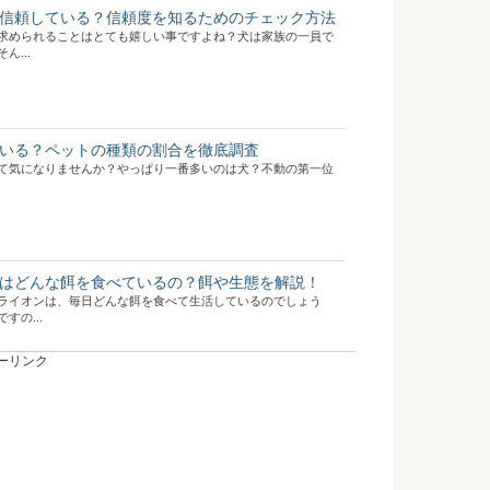
信頼している？信頼度を知るためのチェック方法
求められることはとても嬉しい事ですよね？犬は家族の一員で
...
いる？ペットの種類の割合を徹底調査
て気になりませんか？やっぱり一番多いのは犬？不動の第一位
はどんな餌を食べているの？餌や生態を解説！
ライオンは、毎日どんな餌を食べて生活しているのでしょう
すの...
ーリンク
やすい種類、人気の動物を調査！
ものにしてくれるペット。とても可愛らしく癒されます。 これ