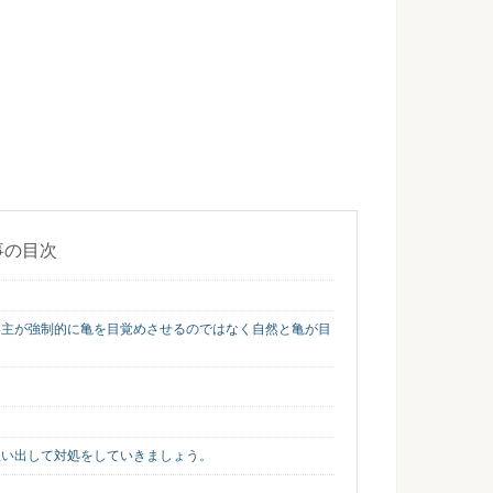
ていくことはできる？文鳥と旅行に行く方法
を飼っている人もいますよね。旅行の計画を立てた時、文鳥を
...
はあるの？鳴きやまないときの原因や対策
ない猫の種類もあるそうです。マンションなどで飼うのであれ
...
事の目次
ストローで回避できるかを調査！水と酸素は大切
主が強制的に亀を目覚めさせるのではなく自然と亀が目
どで金魚すくいをする人もいますよね。 上手にGETできても、
い出して対処をしていきましょう。
の威嚇がある時の対処法と多頭飼いの注意点
猫の他にも、新たに子猫を迎えたいという方もいるでしょう。
.