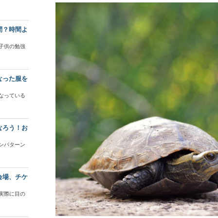
間？時間よ
子供の勉強
なった服を
なっている
なろう！お
ンパターン
会場、チケ
実際に目の