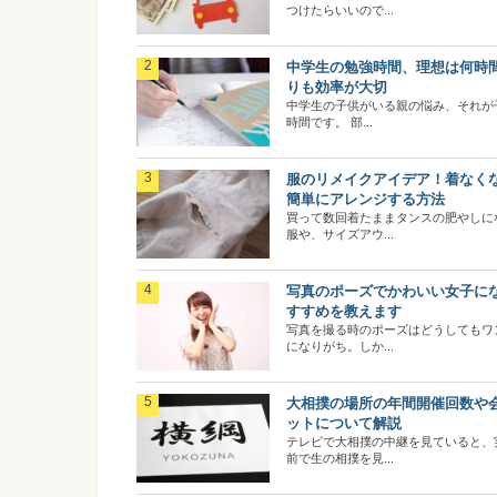
つけたらいいので...
中学生の勉強時間、理想は何時
りも効率が大切
中学生の子供がいる親の悩み、それが
時間です。 部...
服のリメイクアイデア！着なく
簡単にアレンジする方法
買って数回着たままタンスの肥やしに
服や、サイズアウ...
写真のポーズでかわいい女子に
すすめを教えます
写真を撮る時のポーズはどうしてもワ
になりがち。しか...
大相撲の場所の年間開催回数や
ットについて解説
テレビで大相撲の中継を見ていると、
前で生の相撲を見...