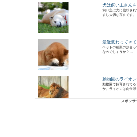
犬は飼い主さんを
飼い主は犬に信頼され
すし大切な存在です。そん
最近変わってきて
ペットの種類の割合っ
なのでしょうか？ ...
動物園のライオン
動物園で飼育されてる
か。ライオンは肉食獣で
スポンサ
ペットとして飼い
私たちの生活を豊かな
からペットを飼っ...