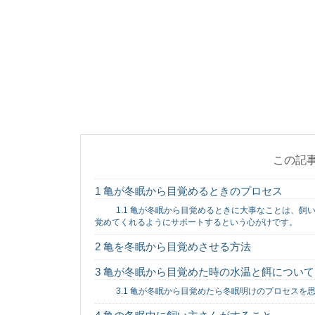
文鳥を旅行に連れ
家族の一員として文鳥
旅行に連れていくかどうか
猫に鳴かない種類
猫の中でもあまり鳴か
ばそんな猫がオススメです
この記
1
亀が冬眠から目覚めるときのプロセス
金魚の酸素不足を
1.1
亀が冬眠から目覚めるときに大事なことは、飼い
夏になると、お祭りな
覚めてくれるようにサポートするという心がけです。
家に飼育環境が整っ...
2
亀を冬眠から目覚めさせる方法
3
亀が冬眠から目覚めた時の水温と餌について
3.1
亀が冬眠から目覚めたら冬眠明けのプロセスを思
子猫へ先住猫から
猫好きで今飼っている
そこで気をつけたいの..