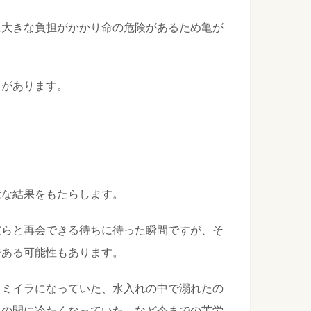
高さはどのくらいがいい？ロフトの付け方
トを取り付けるときには高さを低く設定しましょう！ロフトの
...
に大きな負担がかかり命の危険があるため亀が
スがあります。
して恐怖心を抱く心理とその克服法について
いるから？足が細いから？足がたくさんはえているから？色？
の作り方や必要な材料についてご紹介します！
でお祭りがあり金魚すくいをしたい！というお子さんも多いか
念な結果をもたらします。
彼らと再会できる待ちに待った瞬間ですが、そ
である可能性もあります。
らミイラになっていた、水入れの中で溺れたの
中の間に冷たくなっていた、など今までの苦労