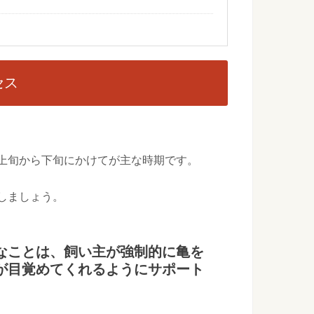
は何で代用できる？フェレットの食事の代用品
ない時や手に入りにくい時、代用できるものがないか知りたい
セス
...
なやり方とは？嫌がるときの対処方法
上旬から下旬にかけてが主な時期です。
ご存知ですか？点耳薬を嫌がる犬は少なくないので手こずる方
...
しましょう。
する前に確認することと安全な捕獲方法について
野良の子猫を見かけると、かわいそうになって捕獲して自分で
なことは、飼い主が強制的に亀を
...
が目覚めてくれるようにサポート