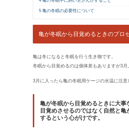
4
亀の冬眠中に飼い主さんがすること
5
亀の冬眠の必要性について
フェレットのご飯
フェレット用のご飯が
亀が冬眠から目覚めるときのプロ
と思うこともありますよね
亀は冬になると冬眠を行う生き物です。
犬の点耳薬の上手
冬眠から目覚めるのは個体差もありますが3月
犬の点耳薬のやり方は
もいらっしゃるのではない
3月に入ったら亀の冬眠用ケージの水温に注意
子猫の野良を捕獲
まだ生まれたばかりの
亀が冬眠から目覚めるときに大事
育ててあげたいと思ってし
目覚めさせるのではなく自然と亀
するという心がけです。