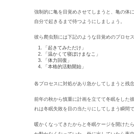
うさぎのロフトの
うさぎのケージにロフ
高さ設を間違えてしまうと
強制的に亀を目覚めさせてしまうと、亀の体
自分で起きるまで待つようにしましょう。
彼ら爬虫類には下記のような目覚めのプロセ
虫が怖い！虫に対
虫が怖い！羽が生えて
飛ぶから？ 虫に対...
「起きてみただけ」
「温かくて寝ぼけまなこ」
「体力回復」
「本格的活動開始」
金魚すくいのポイ
夏が近づくと、各地域
各プロセスに対処があり急かしてしまうと残
と思います。 自宅...
前年の秋から慎重に計画を立てて冬眠をした
れは冬眠失敗を目の当たりにしてしまう瞬間
暖かくなってきたからと冬眠ケージを開けた
か動かなくなっていた、外に出していたら夜