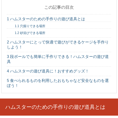
この記事の目次
魚のオジサン！その名前の由来や美味しい食
べ方も紹介！
1
ハムスターのための手作りの遊び道具とは
魚に「オジサン」という名前があるのを知っていますか？
1.1
穴掘りできる場所
その名前の由来が気になりませんか？ オ...
1.2
砂浴びできる場所
2
ハムスターにとって快適で遊びができるケージを手作り
ハムスターは種類がいっぱい！大きいのは？
しよう！
性格や飼育方法
ハムスターにはいろんな種類があって、大きさや特徴もそ
3
段ボールでも簡単に手作りできる！ハムスターの遊び道
れぞれ違うのをご存知でしょうか？ では、ハ...
具
4
ハムスターの遊び道具に！おすすめグッズ！
親猫から子猫を引き離すベストなタイミング
5
食べられるものを利用したおもちゃなど安全なものを選
子猫がお家でたくさん生まれたら、里親に出そうと考えて
いる人も多くいますよね。 親猫から子猫を引...
ぼう！
ハムスターのための手作りの遊び道具とは
犬はネイルの匂いが苦手！犬が嫌がる匂いは
何？犬の嗅覚について
犬はとても嗅覚が優れていて、匂いに敏感な生き物です。