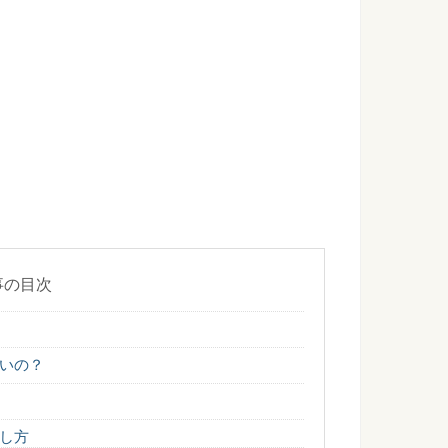
壊れてしまったときに、その修理費は家主が負担するべきか借
...
は？11月でも大丈夫？気をつけたいマナー
世話になった方々に対して感謝の気持ちを込めて、年の暮れに贈
んにお茶菓子を出すタイミングや出し方
さんにお茶菓子を出す場合、どのようなお菓子を選べばいいの
事の目次
ィーに行くときの服装は？会場に合わせた服装を
いの？
に招待された時、一体どんな服装で行けばよいのかわからない
...
し方