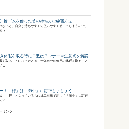
】輪ゴムを使った箸の持ち方の練習方法
けないと、自分が持ちやすくて使いやすく使ってしまうので、
...
き休暇を取る時に日数は？マナーや注意点を解説
暇を取ることになったとき、一体自分は何日の休暇を取ること
...
ー！「行」は「御中」に訂正しましょう
は、「行」となっているものは二重線で消して「御中」に訂正
...
ーリンク
ンの修理費は誰が負担！？損をしないためには