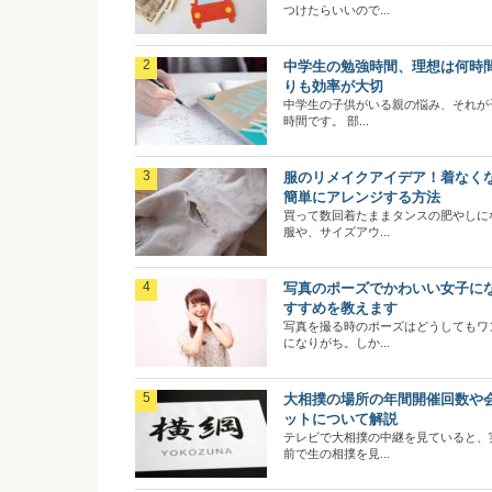
つけたらいいので...
中学生の勉強時間、理想は何時
りも効率が大切
中学生の子供がいる親の悩み、それが
時間です。 部...
服のリメイクアイデア！着なく
簡単にアレンジする方法
買って数回着たままタンスの肥やしに
服や、サイズアウ...
写真のポーズでかわいい女子に
すすめを教えます
写真を撮る時のポーズはどうしてもワ
になりがち。しか...
大相撲の場所の年間開催回数や
ットについて解説
テレビで大相撲の中継を見ていると、
前で生の相撲を見...