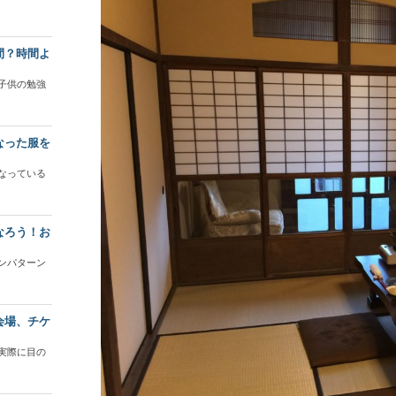
間？時間よ
子供の勉強
なった服を
なっている
なろう！お
ンパターン
会場、チケ
実際に目の