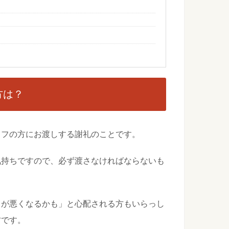
と違って面白い！考え方の違いについて
なイメージを持っているでしょうか？日本とは文化が違うので
...
どんな物を？お呼ばれした場合のヘアアクセ！
ら服装以外にも気をつけなくてはいけないことがあります。そ
...
方は？
ッフの方にお渡しする謝礼のことです。
除や受給手続きをする際のポイントをご紹介
、いろいろな手続きをふんでから受給できることになります
どで...
気持ちですので、必ず渡さなければならないも
素足はＮＧ！靴下を持参しないと合わないことも
スが悪くなるかも」と心配される方もいらっし
で履くなんてことしてませんか？ついつい面倒だからといって
...
方です。