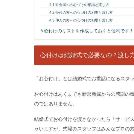
4.1
司会者への心づけの相場と渡し方
中国の文化は日本
4.2
受付の方への心づけの相場と渡し方
中国の人といえばどん
感覚がぜんぜん違っていて
4.3
仲人の方への心づけの相場と渡し方
5
心付けのリストを作成しておくと便利です！
髪飾りは結婚式に
結婚式にお呼ばれした
れは髪飾り！結婚式でＮＧ
心付けは結婚式で必要なの？渡し
「お心付け」とは結婚式でお世話になるスタ
失業保険の延長解
失業保険をもらう時に
が、妊娠・出産や病気な
お心付けはあくまでも新郎新婦からの感謝の
のではありません。
靴を試着する際に
結婚式でお心付けを渡さなかったら「サービ
靴を試着する時、素足
靴下を履かずに、素足のま
ゃいますが、式場のスタッフはみんなプロの