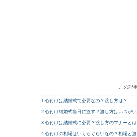
アパートのエアコンが
主が負担するべきか気にな
お歳暮を贈る時期
お歳暮とは、1年間お
るものです。 で...
お盆にくるお坊さ
お盆に来てくれるお坊
でしょうか？ お茶...
この記
1
心付けは結婚式で必要なの？渡し方は？
社交ダンスパーテ
2
心付け結婚式当日に渡す？渡し方はいつがい
社交ダンスパーティー
こともありますよね。特に
3
心付けは結婚式に必要？渡し方のマナーとは
4
心付けの相場はいくらぐらいなの？相場と渡