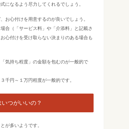
婚式になるよう尽力してくれるでしょう。
で毎日苦労してるなら必見！スタイリングの仕方
ば、お心付けを用意するのが良いでしょう。
分けるなど前髪だけで男子の印象はガラッと変わります。 男ら
る場合（「サービス料」や「介添料」と記載さ
はお心付けを受け取らない決まりのある場合も
。
が子供に与える影響を教えます
イライラしたりすることもありますよね。自分のイライラや怒
、「気持ち程度」の金額を包むのが一般的で
...
、３千円～１万円程度が一般的です。
メールを送る際の注意ポイントや参考文章
とになったら、成功を願って何か励ますようなメールを送りた
はいつがいいの？
ことが多いようです。