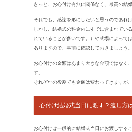
きっと、お心付け有無に関係なく、最高の結
男子の前髪セット
それでも、感謝を形にしたいと思うのであれ
おでこを出す、前髪を
しい性格？明るい...
しかし、結婚式の料金内にすでに含まれてい
れていることが多いです。）や式場によって
ありますので、事前に確認しておきましょう
子供を無視！母親
子育てをしていると、
お心付けの金額はあまり大きな金額ではなく
りを子供にぶつけてしまっ
す。
それぞれの役割でも金額は変わってきますが
手術した人に成功
知り合いが手術するこ
いものですよね。 ...
心付け結婚式当日に渡す？渡し方
お心付けは一般的に結婚式当日にお渡しする