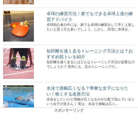
卓球の練習方法！家でもできる卓球上達の練
習アドバイス
卓球初心者の中には、家でも卓球の練習をして早く上達し
たいと思う方も多いでしょう。しかし、自宅に卓球台...
短距離を速く走るトレーニング方法とは？お
すすめ筋トレを紹介
短距離を速く走るにはどんなトレーニング方法が必要なの
でしょうか？ 意外にも、足のトレーニングだ...
水泳で肩幅広くなる？華奢な女子になりた
い！狭くする改善方法
水泳をしたいけど肩幅が広くなるのが心配で悩んでいると
いう女子の皆さん！ 実は、水泳で肩幅は広く...
スポンサーリンク
ソフトテニス初心者必見！この練習法で上達
間違いなし！
ソフトテニスを始めたばかりの初心者は、どんな練習をす