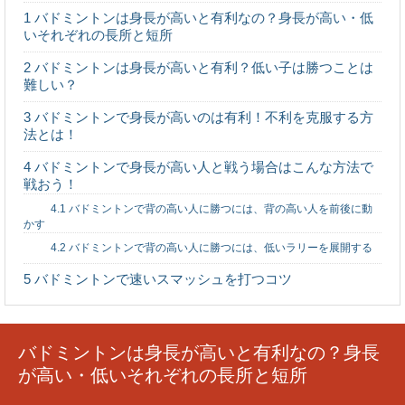
もとは？速く走る方法
1
バドミントンは身長が高いと有利なの？身長が高い・低
小学校の運動会でリレー代表に選ばれるのはどんな子ども
いそれぞれの長所と短所
なのでしょうか？また、速く走るにはどんな練習をし...
2
バドミントンは身長が高いと有利？低い子は勝つことは
難しい？
後輩にイライラッ！部活で生意気な後輩への
3
バドミントンで身長が高いのは有利！不利を克服する方
接し方について
法とは！
後輩にイライラする！ 部活に必ずと言っていいほど存在
する『生意気な後輩』 このタイプは自分以...
4
バドミントンで身長が高い人と戦う場合はこんな方法で
戦おう！
4.1
バドミントンで背の高い人に勝つには、背の高い人を前後に動
部活を休む事で感じる罪悪感の対処法！部活
かす
を休みたくなる理由
4.2
バドミントンで背の高い人に勝つには、低いラリーを展開する
部活を休むことに罪悪感を感じ、休まなければ良かったと
後悔している人もいますよね。部活を休むのには人そ...
5
バドミントンで速いスマッシュを打つコツ
体育のサッカーは初心者には難しい！コツや
ポイントを紹介
バドミントンは身長が高いと有利なの？身長
体育のサッカーではどんな動きをしたらいいのでしょう
か？何をしたらいいのか、どこにいたらいいのかわから...
が高い・低いそれぞれの長所と短所