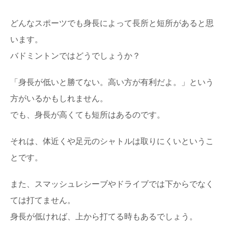
陸上スパイクの中距離の選び方や自分に合う
どんなスポーツでも身長によって長所と短所があると思
スパイクの見つけ方
陸上の中距離用のスパイクを選ぶときにはどのようなこと
います。
に気をつけたらいいのでしょうか？ 上履きの...
バドミントンではどうでしょうか？
テニスのラケット破壊。協会やスポンサーへ
「身長が低いと勝てない。高い方が有利だよ。」という
ペナルティとその背景
テニスの試合中、選手がラケット破壊する場面があります
方がいるかもしれません。
ね。 ラケットに当たるなんて…と思いますが、選...
でも、身長が高くても短所はあるのです。
サッカー初心者でも試合で活躍出来る！その
それは、体近くや足元のシャトルは取りにくいというこ
方法とは・・・
とです。
サッカーを始めたばかりの初心者というのは、なかなか試
合でも活躍出来ませんよね。 ボールに触るこ...
また、スマッシュレシーブやドライブでは下からでなく
ては打てません。
身長が低ければ、上から打てる時もあるでしょう。