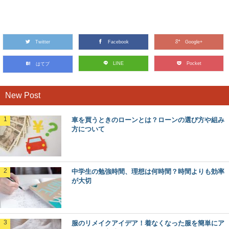
フェレットのご飯は何で代用できる？フェレ
ットの食事の代用品
フェレット用のご飯がない時や手に入りにくい時、代用で
きるものがないか知りたいと思うこともありますよね...
Twitter
Facebook
Google+
高校生カップルあるある！思わず共感してし
LINE
Pocket
はてブ
まうこと
高校生同士の恋愛は、大人の恋愛ほどデートにお金もかけ
られませんし、車でドライブというわけにも行きませ...
New Post
車を買うときのローンとは？ローンの選び方や組み
夜のBGMでリラックスしたい！そんな時にお
方について
すすめの音楽
明日の朝のために早く休みたいと思ってもなかなかリラッ
クスできない、というときにはどんなことをしたらい...
中学生の勉強時間、理想は何時間？時間よりも効率
が大切
後輩にイライラッ！部活で生意気な後輩への
接し方について
後輩にイライラする！ 部活に必ずと言っていいほど存在
する『生意気な後輩』 このタイプは自分以...
服のリメイクアイデア！着なくなった服を簡単にア