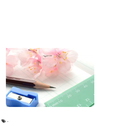
急いでいる時に限って、ファスナーが上手く動かないと
か、生地を噛んで上にも下にも進まないと、慌てた経験...
夏休みの宿題がやばい！まずはドリルから取
り掛かろう！
夏休みの宿題、やばい！ わかるよ、わかる。 でも、やば
いと言っていてもドリルや家庭学習、...
洗面所のドアを開けっ放しにするメリット・
デメリット
洗面所や浴室のドアを開けっ放しにしていますか？意外と
意見は分かれ、それぞれのご家庭のルールがあるよう...
肩こりは姿勢の改善で良くなる？肩こりを改
善する方法！
つらい肩こりで毎日大変な思いをしている人もいますよ
ね。肩こりになってしまう人は、姿勢が悪いことが原因...
-