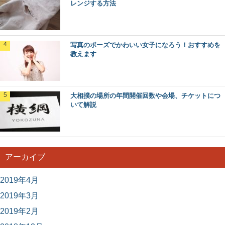
レンジする方法
大学が決まらないつらい状況を打破する方法
と対策をご紹介
そろそろ受験する大学を決めなくてはいけないのに決まら
写真のポーズでかわいい女子になろう！おすすめを
ない、人生の決断を迫られているようでつらいと思い...
教えます
大相撲の場所の年間開催回数や会場、チケットにつ
いて解説
アーカイブ
2019年4月
2019年3月
2019年2月