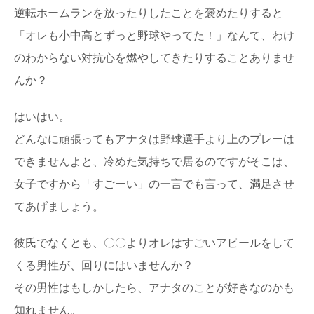
逆転ホームランを放ったりしたことを褒めたりすると
野球部の彼氏の引退試合。彼女としてできる
こととは
「オレも小中高とずっと野球やってた！」なんて、わけ
高校の野球部として３年間野球に打ち込んできた彼氏が、
明日とうとう引退試合という時、彼女として今何がで...
のわからない対抗心を燃やしてきたりすることありませ
んか？
高校生カップルあるある！思わず共感してし
はいはい。
まうこと
高校生同士の恋愛は、大人の恋愛ほどデートにお金もかけ
どんなに頑張ってもアナタは野球選手より上のプレーは
られませんし、車でドライブというわけにも行きませ...
できませんよと、冷めた気持ちで居るのですがそこは、
女子ですから「すごーい」の一言でも言って、満足させ
塾の先生が好き！大学生の塾の講師に恋をし
てまったときの対処法
てあげましょう。
大学受験を控えている女子高校生の中には塾の先生のこと
を好きになってしまった人もいますよね。特に塾の先...
彼氏でなくとも、〇〇よりオレはすごいアピールをして
くる男性が、回りにはいませんか？
その男性はもしかしたら、アナタのことが好きなのかも
知れません。