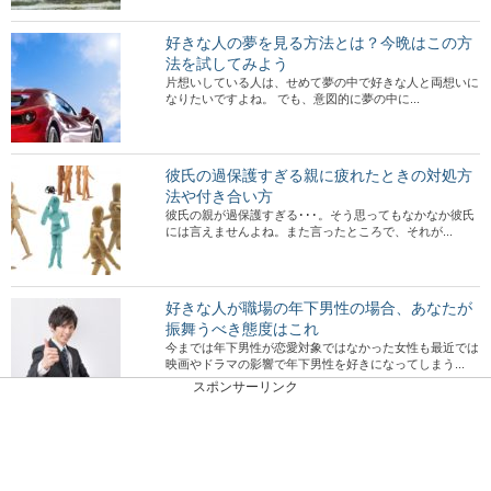
好きな人の夢を見る方法とは？今晩はこの方
法を試してみよう
片想いしている人は、せめて夢の中で好きな人と両想いに
なりたいですよね。 でも、意図的に夢の中に...
彼氏の過保護すぎる親に疲れたときの対処方
法や付き合い方
彼氏の親が過保護すぎる･･･。そう思ってもなかなか彼氏
には言えませんよね。また言ったところで、それが...
好きな人が職場の年下男性の場合、あなたが
振舞うべき態度はこれ
今までは年下男性が恋愛対象ではなかった女性も最近では
映画やドラマの影響で年下男性を好きになってしまう...
スポンサーリンク
約束を守れない旦那との付き合い方や対処法
を紹介します
約束をしても守れない旦那さんに悩んでいる奥さんは多い