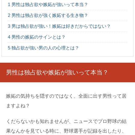
大？浮気を見破る方法
1
男性は独占欲や嫉妬が強いって本当？
それまではそんなことがなかったのに、いつの間にか彼女
の携帯がロックされていたら「もしかして浮気？」と...
2
男性は独占欲が強く嫉妬する生き物？
3
男は独占欲が強い！嫉妬は好きだからではない？
好きな人の匂いと相性！匂いを嗅ぎ分ける力
4
男性の嫉妬のサインとは？
は女性の方が強い
自分しか理解できないかもしれないけど、意中の男性の匂
5
独占欲が強い男の人の心理とは？
いがたまらなく好き！という女性が少なからずいるは...
職場の男性が見せる好意のサインを見逃さな
男性は独占欲や嫉妬が強いって本当？
い方法
男性の脈ありのサインはわかりやすいです。職場でも好意
のある女性に対してアピールしています。 職...
嫉妬の気持ちを隠すのではなく、全面に出す男性って居
ますよね？
部活の先輩が好きなら引退してからでも遅く
ないアプローチ方法
部活の先輩が好きだけど、先輩が部活を引退してしまった
くだらないかも知れませんが、ニュースでプロ野球の結
らなかなか接点が持てなくなりますよね。 で...
果なんかを見ている時に、野球選手が記録を出したり、