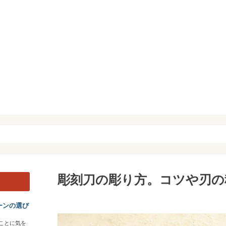
彫刻刀の彫り方。コツや刃の
ーンの選び
ことに気を