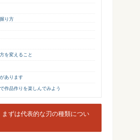
握り方
ーツか・相撲の歴史や起源、しきたりについて
本人に親しまれている伝統的な神事・スポーツです。相撲はス
...
方を変えること
ー。遊びを取り入れつつ楽しいと感じる方法
、遊び心を少し取り入れてみませんか？ 練習が楽しいと感じら
.
があります
で作品作りを楽しんでみよう
スの違い！似ているようで違った2つの特徴
聞いて、皆さんは何をイメージしますか？この2つの言葉、似て
..
！まずは代表的な刃の種類につい
！部活で生意気な後輩への接し方について
 部活に必ずと言っていいほど存在する『生意気な後輩』 このタ