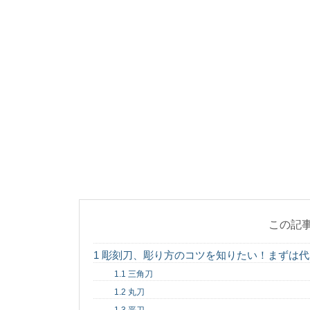
前衛後衛があるソ
前衛と後衛のダブルス
衛になるか後衛に...
【バレエ】男性は
バレエの発表会では男
深い顔立ちをメイクで演出
水泳の平泳ぎ練習
水泳の平泳ぎが上達し
法が知りたいという人もい
この記
1
彫刻刀、彫り方のコツを知りたい！まずは代
ダブルスの試合で
1.1
三角刀
女子テニス部に入って
1.2
丸刀
またそのためにはどんな練