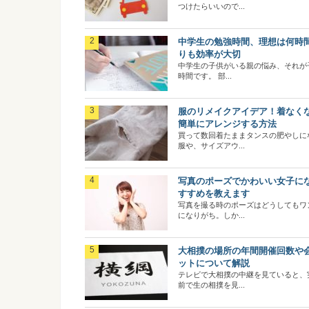
つけたらいいので...
中学生の勉強時間、理想は何時
りも効率が大切
中学生の子供がいる親の悩み、それが
時間です。 部...
服のリメイクアイデア！着なく
簡単にアレンジする方法
買って数回着たままタンスの肥やしに
服や、サイズアウ...
写真のポーズでかわいい女子に
すすめを教えます
写真を撮る時のポーズはどうしてもワ
になりがち。しか...
大相撲の場所の年間開催回数や
ットについて解説
テレビで大相撲の中継を見ていると、
前で生の相撲を見...