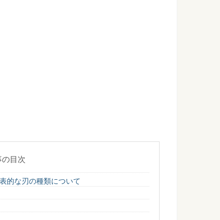
フトテニスそれぞれの適正や迷った時の選び方
が基本のソフトテニス。中学生から始めた方も多いのでは？ 前
メイクで彫りの深さを！男性メイクの手順
性もメイクをします。遠目に見てもくっきりと立体的な彫りの
...
方法・平泳ぎが上達するにはキックの練習が大事
たいという人は、どうやって練習すれば上達するのか、練習方
...
事の目次
表的な刃の種類について
勝ちたいテニス女子のためのコツと練習方法
ダブルスの試合に出ることになると、どうすれば勝てるのか、
...