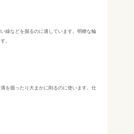
ツを徹底解説！ダブルスは戦術が大切です！
細い線などを掘るのに適しています。明瞭な輪
ばかりの人にとって、ダブルスを組んだ場合どんな動きをすれ
...
ます。
は冬でも動ける準備で寒さも風邪も負けない対策
いて、冬の寒い日の練習にはどんな服装を準備したらいいので
...
な溝を掘ったり大まかに削るのに使います。仕
フォームを矯正すればシュート率はアップする
をしてもボールが入らない。それは、シュートフォームの矯正
...