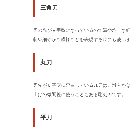
イプは自分以...
三角刀
バドミントンのコ
刃の先がＶ字型になっているので溝や均一な
バドミントンを始めた
ばいいのかもよくわかりま
郭や細やかな模様などを表現する時にも使い
丸刀
サッカーの練習着
サッカーの練習着につ
しょうか？冬の練習は寒さ
刃先がＵ字型に歪曲している丸刀は、滑らか
上げの微調整に使うこともある彫刻刀です。
バスケのシュート
バスケのシュート練習
が必要なのかもしれません
平刀