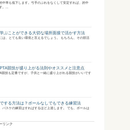
的中率も低下します。弓手のぶれをなくして安定すれば、的中
...
学ぶことができる大切な場所面接で活かす方法
には、とても良い環境と言えるでしょう。 もちろん、その部活
PTA競技が盛り上がる法則やオススメと注意点
TA競技も定番ですが、子供と一緒に盛り上がれる競技がいいです
でする方法は？ボールなしでもできる練習法
、バスケの練習はすればするほど上達します。 でも、ボールは
ーリンク