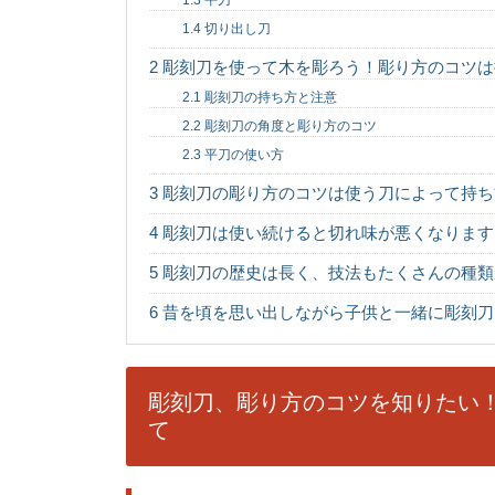
1.3
平刀
1.4
切り出し刀
2
彫刻刀を使って木を彫ろう！彫り方のコツは
相撲は神事かスポ
相撲といえば昔から日
2.1
彫刻刀の持ち方と注意
ポーツだと思っている人も
2.2
彫刻刀の角度と彫り方のコツ
2.3
平刀の使い方
3
彫刻刀の彫り方のコツは使う刀によって持ち
卓球の練習メニュ
卓球の練習メニューに
4
彫刻刀は使い続けると切れ味が悪くなります
れるような時間を少し..
5
彫刻刀の歴史は長く、技法もたくさんの種類
6
昔を頃を思い出しながら子供と一緒に彫刻刀
ホラーとサスペン
ホラー、サスペンスと
いるようで少し違った意.
彫刻刀、彫り方のコツを知りたい
て
後輩にイライラッ
後輩にイライラする！