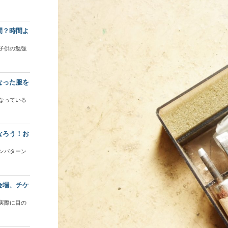
間？時間よ
子供の勉強
なった服を
なっている
なろう！お
ンパターン
会場、チケ
実際に目の