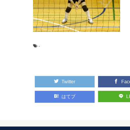
豚汁には隠し味が
豚汁は味噌汁ではあり
けたような味の汁...
靴を試着する際に
靴を試着する時、素足
-
靴下を履かずに、素足のま
塗り絵に使う色か
塗り絵をしている子供
よね。 ここでは、...
Twitter
Fac
はてブ
L
前髪のきれいな作
前髪の作り方ひとつで
るときの切り方の...