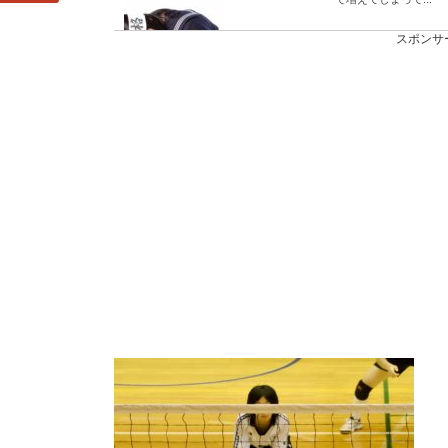
スポンサ
アイプチがバレな
アイプチがバレない方
すよね。 そのため...
大学受験に向けて
大学受験を目指し日々
語、英語、世界史の...
高校受験の面接で
高校受験の面接で聞か
いいのでしょうか？ ...