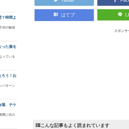
Twitter
Fac
はてブ
L
間？時間よ
子供の勉強
スポンサ
なった服を
なっている
なろう！お
ンパターン
会場、チケ
実際に目の
こんな記事もよく読まれています