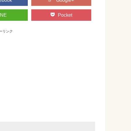
ebook
Google+
INE
Pocket
ーリンク