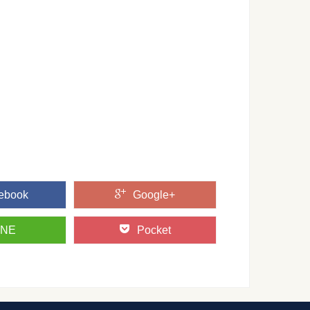
必要？コクを出す方法と使う豚肉の部位について
ません！ ですから、味噌だけで調味してしまうと、なんだか抜
素足はＮＧ！靴下を持参しないと合わないことも
で履くなんてことしてませんか？ついつい面倒だからといって
...
ら考察する子供の心理について
が黒色ばかりを使っていたらなんだか心配になってしまいます
ebook
Google+
INE
Pocket
り方と切り方のコツや失敗したときの対処法
顔の印象って違ってきますよね。 では、そんな前髪を自分で切