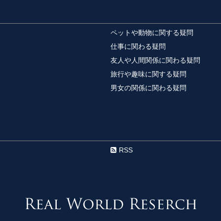
勉強の仕方はノー
勉強の正しい仕方とは
ペットや動物に関する疑問
るのでしょうか？ ...
仕事に関わる疑問
友人や人間関係に関わる疑問
旅行や趣味に関する疑問
相撲は神事かスポ
男女の関係に関わる疑問
相撲といえば昔から日
ポーツだと思っている人も
名前占いは当たる
人の名前でその人の運
RSS
ありませんか？ 人...
バスケ部のマネー
部活動でマネージャー
ネージャーという役割..