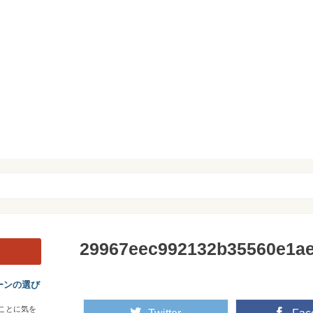
29967eec992132b35560e1a
ーンの選び
ことに気を