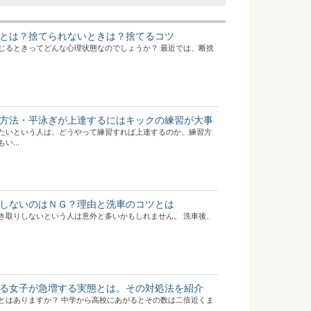
とは？捨てられないときは？捨てるコツ
じるときってどんな心理状態なのでしょうか？ 最近では、断捨
方法・平泳ぎが上達するにはキックの練習が大事
たいという人は、どうやって練習すれば上達するのか、練習方
...
しないのはＮＧ？理由と洗車のコツとは
き取りしないという人は意外と多いかもしれません。 洗車後、
る女子が急増する実態とは。その対処法を紹介
とはありますか？ 中学から高校にあがるとその数は二倍近くま