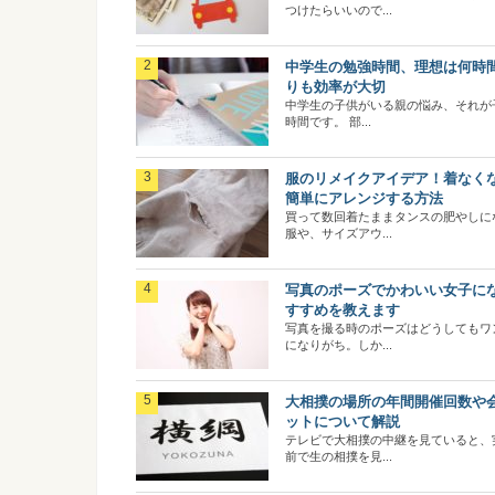
つけたらいいので...
中学生の勉強時間、理想は何時
りも効率が大切
中学生の子供がいる親の悩み、それが
時間です。 部...
服のリメイクアイデア！着なく
簡単にアレンジする方法
買って数回着たままタンスの肥やしに
服や、サイズアウ...
写真のポーズでかわいい女子に
すすめを教えます
写真を撮る時のポーズはどうしてもワ
になりがち。しか...
大相撲の場所の年間開催回数や
ットについて解説
テレビで大相撲の中継を見ていると、
前で生の相撲を見...