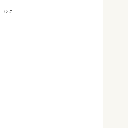
ーリンク
い方法で学校でも可愛く二重を楽しもう
法のコツを掴めば学校でも気にせず二重を楽しむことができま
教科を絞るリスクと勉強のコツ
勉強に励んでいる学生も多いと思います。 受験する科目が国
ニュースについて聞かれたときの答え方
れることの多いニュースについてですが、どのように答えると