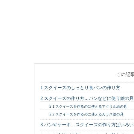
【簡単パン作り】
家でパン作りをしてみ
思います。 パンは１次.
真鯛の刺身は寝か
真鯛のお刺身はなんと
わいですよね？ で...
この記
1
スクイーズのしっとり食パンの作り方
お弁当のメインに
2
スクイーズの作り方…パンなどに使う絵の具
お弁当のメインにはや
は少し冷たい...
2.1
スクイーズを作るのに使えるアクリル絵の具
2.2
スクイーズを作るのに使えるガラス絵の具
3
パンやケーキ、スクイーズの作り方はいろい
韓国料理があんな