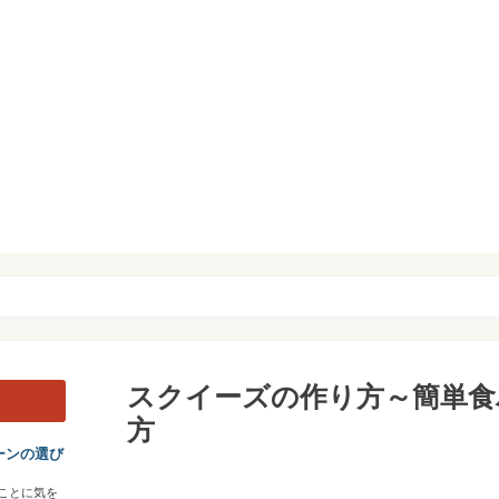
スクイーズの作り方～簡単食
方
ーンの選び
ことに気を