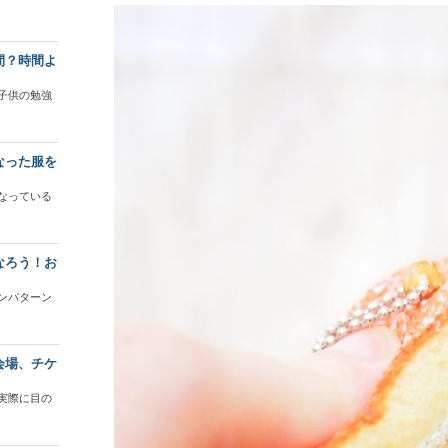
間？時間よ
子供の勉強
なった服を
なっている
なろう！お
ンパターン
会場、チケ
実際に目の