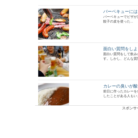
バーベキューには
バーベキューでピザが
餃子の皮を使った...
面白い質問をしよ
面白い質問をして飲み
す。しかし、どんな質問
カレーの臭いが酸
前日に作ったカレーを
したことがある人もいます
スポンサ
明太子の美味しい
生の明太子をそのまま
い。よだれが出てしまいそ