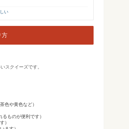
いものが多いというのが一番に浮かびます。 私達日本人にもな
.
しい
にする方法、いつもの倍美味しくなる裏技を伝授
り方
、皆さんはどのような方法で揚げていますか？ 天ぷらはサクサ
.
の美味しい切り方と子供が喜ぶ具材や巻き方
いいスクイーズです。
いごとにお家で手巻き寿司をする家庭も多いですよね。 寿司と
の漬物の簡単な漬け方とアレンジレシピをご紹介
。茶色や黄色など）
けてみようと思って漬け方を調べて見ると、いろいろな方法が
...
れるものが便利です）
ます）
使います）