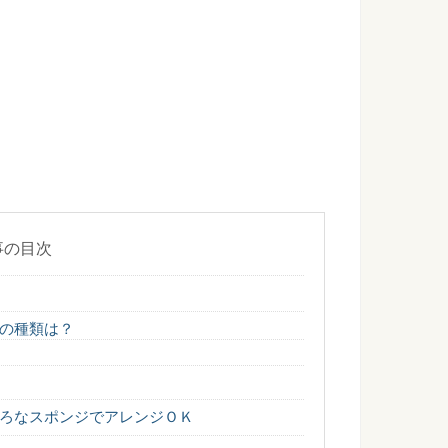
パン作り初心者OK！炊飯器で作る美味しいパン
たいけど、パン作りはちょっと難しそうでと感じる方は多いと
..
せると旨味が増すってどういうこと？熟成魚とは
言ってもコリコリとした歯ごたえと、あっさりとした白身の味
事の目次
はご飯によく合う豚肉で決まり！
の種類は？
っぱり豚肉でしょう！ その理由は『ご飯に合う』から。 お弁当
ろなスポンジでアレンジＯＫ
に辛いのはなぜか。唐辛子が多く使われた理由