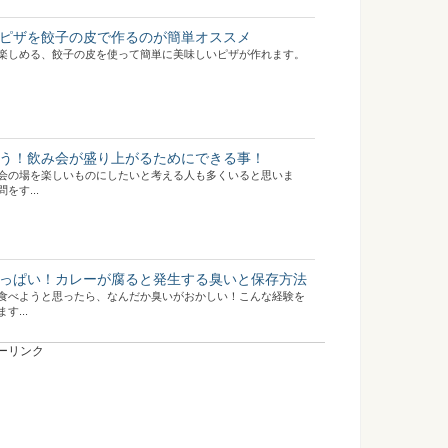
ピザを餃子の皮で作るのが簡単オススメ
楽しめる、餃子の皮を使って簡単に美味しいピザが作れます。
う！飲み会が盛り上がるためにできる事！
会の場を楽しいものにしたいと考える人も多くいると思いま
をす...
っぱい！カレーが腐ると発生する臭いと保存方法
食べようと思ったら、なんだか臭いがおかしい！こんな経験を
...
ーリンク
食べ方！生でそのまま食べても絶品明太子レシピ
アツアツの白いご飯に乗せて食べることを想像してみてくださ
...