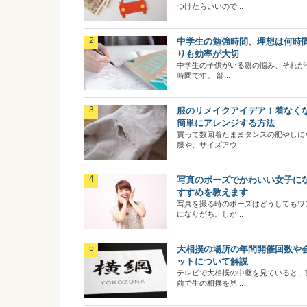
つけたらいいので...
中学生の勉強時間、理想は何時
りも効率が大切
中学生の子供がいる親の悩み、それが
時間です。 部...
服のリメイクアイデア！着なく
簡単にアレンジする方法
買って数回着たままタンスの肥やしに
服や、サイズアウ...
写真のポーズでかわいい女子に
すすめを教えます
写真を撮る時のポーズはどうしてもワ
になりがち。しか...
大相撲の場所の年間開催回数や
ットについて解説
テレビで大相撲の中継を見ていると、
前で生の相撲を見...