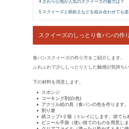
4
さわり心地が人気のスクイーズの魅力は？
韓国料理と言うと、辛
じみの深いキムチを始..
5
スクイーズと紙粘土などを組み合わせても楽
天ぷらをサクサク
スクイーズのしっとり食パンの作
お家で天ぷらを作る時
クッという食感が美味..
食パンスクイーズの作り方をご紹介します。
手巻き寿司の具材
ふわふわで少ししっとりとした触感が気持ち
家族が集った時やお祝
いえばマグロやサ...
下の材料を用意します。
スポンジ
コーキング剤(白色)
初心者向けの高菜
アクリル絵の具（食パンの色を作ります
高菜の漬物を自分で漬
割り箸
あって迷ってしまいますよ
紙コップ×２個（トレイにします。捨てら
ビニール手袋（使い捨てのものを用意し
クリアファイル（塗ったり乾かすときに