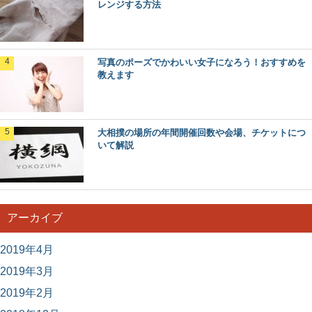
レンジする方法
鎌倉時代の武士の生活・家や結婚・食事・仕
事・幕府について解説
鎌倉時代の武士がどのような生活をしていたのか知りたい
写真のポーズでかわいい女子になろう！おすすめを
という人もいますよね。学校で歴史の勉強をする時に...
教えます
大相撲の場所の年間開催回数や会場、チケットにつ
いて解説
アーカイブ
2019年4月
2019年3月
2019年2月