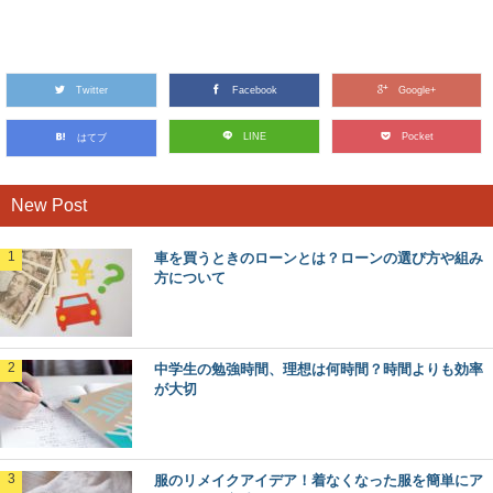
台風が強い場所はどこ？基礎知識とメカニズ
ム・雨や風が強い場所
台風で雨や風が強い場所があるってご存知ですか？一言に
「台風」と言っても、台風の場所によってその強さが...
Twitter
Facebook
Google+
面接に失敗しない高校入試の面接マナー・注
LINE
Pocket
はてブ
意点やポイントを解説！
これから高校入試の面接を控えているという人の中には、
面接のときのマナーが知りたいという人もいますよね...
New Post
車を買うときのローンとは？ローンの選び方や組み
産後に義実家を嫌いになる女性は多い！嫌い
方について
になる理由と対処法
産後は義実家を嫌いになってしまう女性が多いという話を
耳にしたことがある人もいますよね。今まさに自分が...
中学生の勉強時間、理想は何時間？時間よりも効率
が大切
知らないと恥をかく！？心付けの袋の選び方
と書き方について
結婚式の時に用意する心付け、袋の種類や書き方って知っ
ていますか？ そこには意外と知らないルール...
服のリメイクアイデア！着なくなった服を簡単にア