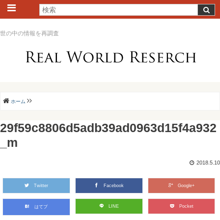
世の中の情報を再調査
ホーム
29f59c8806d5adb39ad0963d15f4a932
_m
2018.5.10
Twitter
Facebook
Google+
LINE
Pocket
はてブ