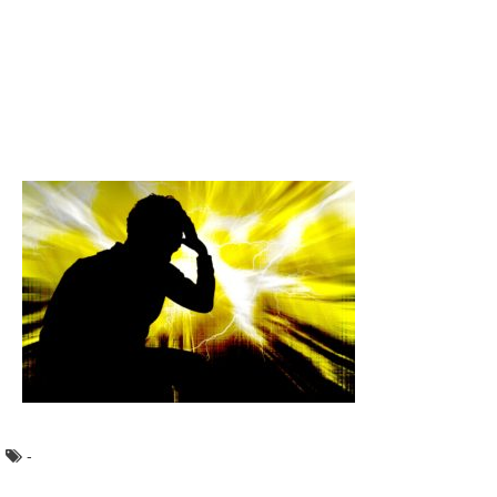
毎日仕事が忙しいのに、寝付きが悪いと悩んでいる人が多
いと言われています。その理由は、体がリラックスし...
バドミントンのコツを徹底解説！ダブルスは
戦術が大切です！
バドミントンを始めたばかりの人にとって、ダブルスを組
んだ場合どんな動きをすればいいのかもよくわかりま...
音楽を上手に取り入れると集中力がアップ！
勉強への効果について
子供の頃に「勉強をする時に音楽を聴くのは集中力がなく
なるからダメだ」と言われた経験がある方も多いと思...
毒親の老後は孤独【因果応報】自業自得の老
後を迎える毒親たち
毒親に育てられた経験から、親の老後の面倒を見たくない
と思っている人もいるでしょう。親の老後の世話をし...
-