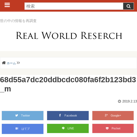
世の中の情報を再調査
ホーム
68d55a7dc20ddbcdc080fa6f2b123bd3
_m
2019.2.13
Twitter
Facebook
Google+
LINE
Pocket
はてブ