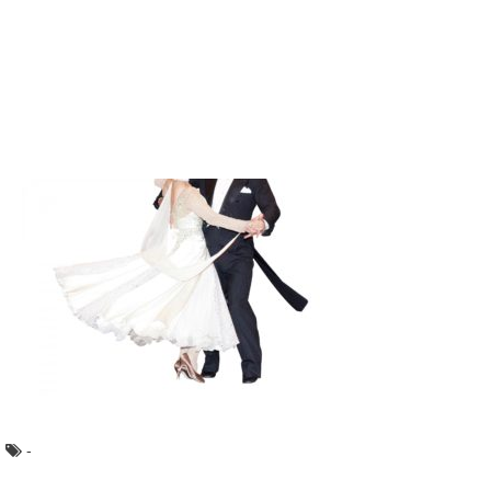
日本人の多くは「イギリス」は一つの国であるという意識
しか持っていないようですが、実はイングランド、ウ...
着物の長襦袢は自分で洗濯出来る？洗濯方法
とポイントをチェック
着物を着た後はお手入れが大切です。きちんとお手入れを
すれば、着物を長持ちさせることも出来ます。着物は...
友達ができない…。高校生になってからの友
達の作り方とは？
友達ができない？ 中学校の頃はたくさん友達がいたの
に、高校に進学して、気づくと自分がぼっち状態...
トスの基本。バレーでアタックを活かすトス
のコツと練習方法
バレーの攻撃の際の基本となるのが、アタッカーにつなが
るトス。 セッターのあげた打ちやすいトスが...
-