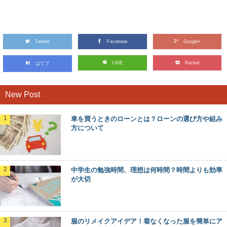
高校での一番の不安が勉強でも、こうすれば
克服できます
中学校とは違い、勉強もさらに難しくなる高校。そのた
め、勉強に対する不安を抱えてしまうこともあるでしょ...
Twitter
Facebook
Google+
クレーンゲームの攻略法！箱落としで使える
LINE
Pocket
はてブ
技とポイント
クレーンゲームは好きですか？なかなか取れずに大金を注
ぎ込んでしまった方も多いのでは？ 箱落とし...
New Post
車を買うときのローンとは？ローンの選び方や組み
初心者向けの高菜の漬物の簡単な漬け方とア
方について
レンジレシピをご紹介
高菜の漬物を自分で漬けてみようと思って漬け方を調べて
見ると、いろいろな方法があって迷ってしまいますよ...
中学生の勉強時間、理想は何時間？時間よりも効率
が大切
ハムスターの遊び道具は手作りできる！？お
すすめグッズとは
ハムスターは、回し車の中を走り続けるなどケージの中で
遊んでいる姿がとても可愛いですよね。 そん...
服のリメイクアイデア！着なくなった服を簡単にア