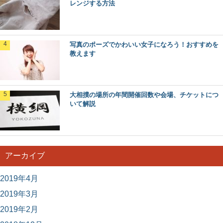
レンジする方法
ダブルスの試合で勝ちたいテニス女子のため
のコツと練習方法
女子テニス部に入ってダブルスの試合に出ることになる
写真のポーズでかわいい女子になろう！おすすめを
と、どうすれば勝てるのか、またそのためにはどんな練...
教えます
大相撲の場所の年間開催回数や会場、チケットにつ
いて解説
アーカイブ
2019年4月
2019年3月
2019年2月