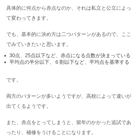
注意が必要なのは靴
具体的に何点から赤点なのか、それは私立と公立によっ
推薦入試の面接ではどんな服装を心がけたらいいのでしょ
うか？制服がある高校であれば、悩む必要はありませ...
て変わってきます。
でも、基本的に決め方は二つパターンがあるので、ここ
大学に行かないと後悔する？後悔しない進路
選びと考え方
でみていきたいと思います。
高校２年頃から徐々に卒業後の進路について考えいきます
が、大学に行った方がいいのかどうしようかと悩むこ...
30点、25点以下など、赤点になる点数が決まっている
平均点の半分以下、６割以下など、平均点を基準する
大学の学部選びを失敗しないためには？学部
です。
の選び方や決め方
大学の学部選びを失敗しないためには、どんなことを基準
にしたらいいのでしょうか？ 大学の先輩達は...
両方のパターンが多いようですが、高校によって違いが
出てくるようです。
また、赤点をとってしまうと、留年のかかった追試であ
ったり、補修をうけることになります。