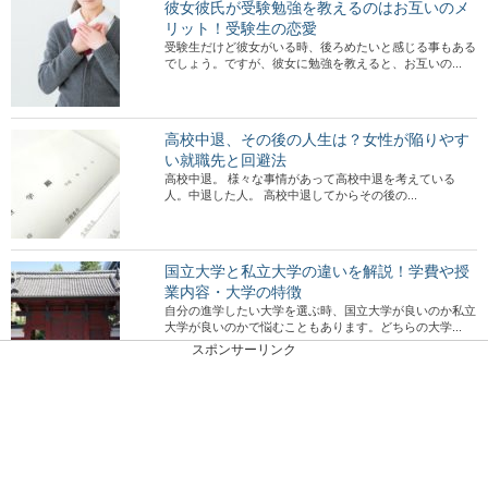
彼女彼氏が受験勉強を教えるのはお互いのメ
リット！受験生の恋愛
受験生だけど彼女がいる時、後ろめたいと感じる事もある
でしょう。ですが、彼女に勉強を教えると、お互いの...
高校中退、その後の人生は？女性が陥りやす
い就職先と回避法
高校中退。 様々な事情があって高校中退を考えている
人。中退した人。 高校中退してからその後の...
国立大学と私立大学の違いを解説！学費や授
業内容・大学の特徴
自分の進学したい大学を選ぶ時、国立大学が良いのか私立
大学が良いのかで悩むこともあります。どちらの大学...
スポンサーリンク
クラスに馴染めない！高校に行くのがつらい
時にできる対処法
高校に入学したけど、なかなかクラスに馴染めないという
悩みを抱えている人もいますよね。 友達を作りた...