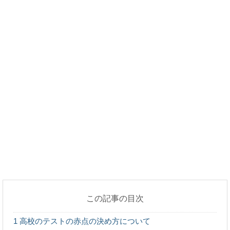
学生証の写真を撮る時に、気になる服装や髪
型やメガネについて
学生証に使う写真を撮ることになった場合に悩むのがどん
な服装をしたらいいのか？ということがありますね。...
好きな人と違うクラス。片思いの彼と作るべ
き接点とその方法！
好きな人が違うクラスにいる。 片思いの彼にいきなり告
白しても、困らせてしまうだけ。 今はとにかく...
好きな人に近づきたい！違うクラスでも話し
かける方法やポイント
違うクラスの好きな人に話しかけるにはどうしたらいいの
でしょうか？ 好きな人のクラスにお友達がい...
この記事の目次
高校のスカートを切らずに短くする方法やお
すすめアイテムを紹介
1
高校のテストの赤点の決め方について
高校の制服は可愛いけれど、唯一スカートの長さだけが微