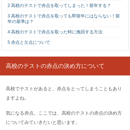
妙！かといって切ってしまうと、見つかったときに怒...
2
高校のテストで赤点を取ってしまった！留年する？
3
高校のテストで赤点を取っても即留年にはならない！留
年の基準は？
吹奏楽部の楽器を買うときは？購入する前に
気を付けたいこと
4
高校のテストで赤点を取った時に挽回する方法
吹奏楽部の楽器ってはじめから全部学校に揃っているわけ
ではないですよね。 では、吹奏楽部の楽器を...
5
赤点と欠点について
高校で化粧がばれないナチュラルメイクのコ
ツとスキンケア方法
高校のテストの赤点の決め方について
高校でも可愛く化粧をしたいけど、ばれないようにするに
はどうしたらいいのでしょうか？ では、高校...
高校でテストがあると、赤点をとってしまうこともあり
高校の面接で短所を聞く理由や答え方と自己
ますよね。
分析のコツ
高校受験の面接では短所や長所を聞かれることが多いので
すが、それはどうしてなのでしょうか？どんな目的で...
気になる赤点。ここでは、高校のテストの赤点の決め方
についてみていきたいと思います。
推薦入試の面接ではどんな服装が好ましい？