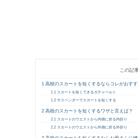
証明写真の服装で
大学の証明写真を撮る
服でもいいの？それと..
保育園の0歳児の
保育園に入園して間も
悩む保育士の人も多いの.
この記
1
高校のスカートを短くするならコレがおすす
保育園に適した服
1.1
スカートを短くできるガチャベルト
最近は働くママも増え
1.2
サスペンダーでスカートを短くする
よね。 そこで気にな...
2
高校のスカートを短くするワザと言えば？
2.1
スカートのウエストから内側に折る内折り
2.2
スカートのウエストから外側に折る外折り
高校に行きたくな
高校に行きたくない！
3
高校のスカートを短くするならお母さんに縫
とでしょう。 では...