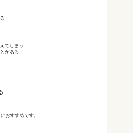
飾られるのはなぜ？運動会にまつわるなぜ？特集
れるのはなぜだか知っていますか？ 運動会といえば、カラフル
える
失敗しないためには？学部の選び方や決め方
しないためには、どんなことを基準にしたらいいのでしょう
みえてしまう
ことがある
子！みんなの意見やメリットをみてみよう！
部活に入っていますか？ 中には帰宅部という人もいますよね。
る
合におすすめです。