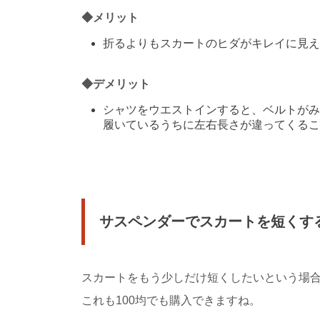
運動会で万国旗が
運動会で万国旗が飾ら
◆メリット
な万国旗。 運...
折るよりもスカートのヒダがキレイに見
◆デメリット
大学の学部選びを
大学の学部選びを失敗
シャツをウエストインすると、ベルトが
か？ 大学の先輩達は...
履いているうちに左右長さが違ってくる
高校で帰宅部の女
女子高校生の皆さん！
部活に入って...
サスペンダーでスカートを短くす
スカートをもう少しだけ短くしたいという場
これも100均でも購入できますね。