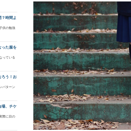
間？時間よ
子供の勉強
なった服を
なっている
なろう！お
ンパターン
会場、チケ
実際に目の