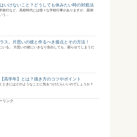
はいけないこと？どうしても休みたい時の対処法
学旅行など、高校時代には様々な学校行事がありますが、面倒
...
ラス。片思いの彼と作るべき接点とその方法！
にいる。 片思いの彼にいきなり告白しても、困らせてしまうだ
【高学年】とは？描き方のコツやポイント
くときにはどのようなことに気をつけたらいいのでしょうか？
ーリンク
ラスに…一日一回視界に入り自分アピールを！
になってしまった…。 諦めないで！クラスが離れても好きな人