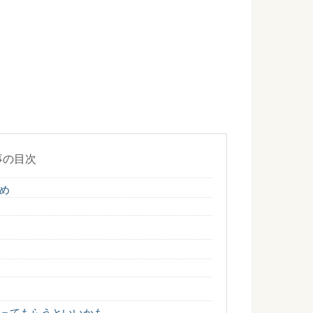
大学の学生証は私服でＯＫ？気をつける事はコレ
場合、悩んでしまうのが服装についてではないでしょうか？ 私
.
発表会におすすめの出し物のアイデアをご紹介
ない0歳児。発表会が近づいてくると、どんな出し物がいいのか
..
事の目次
め
装とは？0歳児は発達に合わせた服装で
てきて、子どもが0歳児のうちから仕事に復帰する方も多いです
いなら辛いときの対処法と自分を許すこと
高校に行くことが辛いと感じている学生さんもたくさんいるこ
ってもらうといいかも