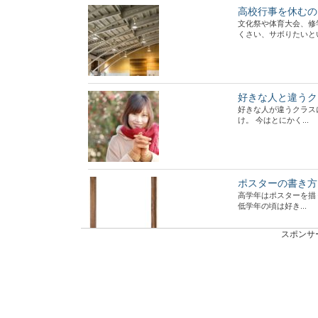
高校行事を休むの
文化祭や体育大会、修
くさい、サボりたいという
好きな人と違うク
好きな人が違うクラス
け。 今はとにかく...
ポスターの書き方
高学年はポスターを描
低学年の頃は好き...
スポンサ
好きな人と違うク
好きな人と違うクラス
に自分の存在をア...