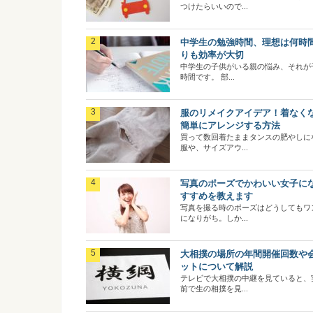
つけたらいいので...
中学生の勉強時間、理想は何時
りも効率が大切
中学生の子供がいる親の悩み、それが
時間です。 部...
服のリメイクアイデア！着なく
簡単にアレンジする方法
買って数回着たままタンスの肥やしに
服や、サイズアウ...
写真のポーズでかわいい女子に
すすめを教えます
写真を撮る時のポーズはどうしてもワ
になりがち。しか...
大相撲の場所の年間開催回数や
ットについて解説
テレビで大相撲の中継を見ていると、
前で生の相撲を見...