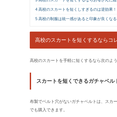
4
高校のスカートを短くしすぎるのは逆効果！
5
高校の制服は統一感があると印象が良くなる
修学旅行のホテル
修学旅行と言えば、夜
うか。 では、修学...
高校のスカートを短くするならコ
高校卒業後は就職
高校卒業後は就職する
高校のスカートを手軽に短くするなら次のよ
ね。 では、高校卒業...
スカートを短くできるガチャベル
勉強にやる気でな
勉強をしなくちゃいけ
ね。 勉強に取り組...
布製でベルト穴がないガチャベルトは、スカー
でも購入できます。