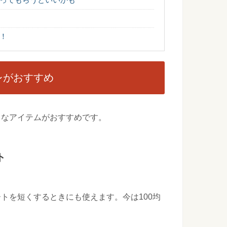
！
の楽しみ方で盛り上がる持ち物やオススメとは
のホテルの自由時間が楽しみという人も多いのではないでしょ
レがおすすめ
より進学するべきか選択を考えるポイントとは
より大学に進学するという人が最近では多いかもしれません
うなアイテムがおすすめです。
ト
い…眠い…そんな時にやる気を出す方法！
ないと思えば思うほど、やる気でないなんてこともありますよ
トを短くするときにも使えます。今は100均