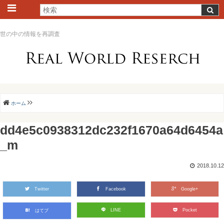
世の中の情報を再調査
ホーム
dd4e5c0938312dc232f1670a64d6454a
_m
2018.10.12
Twitter
Facebook
Google+
LINE
Pocket
はてブ