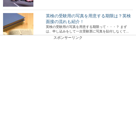
英検の受験用の写真を用意する期限は？英検
面接の流れも紹介！
英検の受験用の写真を用意する期限って・・・？ まず
は、申し込みをして一次受験票に写真を貼付しなくて...
スポンサーリンク
動物に会話する能力はあるの？言葉を使わな
いコンタクトについて
動物との会話。 飼っている猫ちゃんやワンちゃんと言葉
を交わすことができたらどんなに楽しいでしょ...
朝におすすめ食パンを使った簡単美味しいレ
シピ
朝はパン派という方も多いと思いますが、忙しい朝は食パ
ンをトースターで焼いてバターを付けるか、ジャムを...
野球のエースの条件とは？技術・メンタル・
そして最も大切な要素