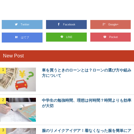
児童養護施設で実習する時の抱負は？実習に
行くときに大切なこと
児童養護施設で実習をする時、しっかりと目標や抱負を持
って実習に参加することが大切です。 児童養...
Twitter
Facebook
Google+
ペットボトルの乾燥を早くしたい！乾燥まで
LINE
Pocket
はてブ
の時間を短縮する方法
ペットボトルをすぐに使いたい時、なるべく早く乾燥させ
たいと思いますよね。子供の学校に持たせなくてはな...
New Post
車を買うときのローンとは？ローンの選び方や組み
バスケ初心者の自主練におすすめのメニュー
方について
と上達のポイント
バスケを始めたばかりのバスケ初心者には、どのような練
習方法がいいのでしょうか？ 試合形式の練習もも...
中学生の勉強時間、理想は何時間？時間よりも効率
が大切
指定校推薦は評定が足りないと受けられな
い？その実態について
指定校推薦を受ける際、まずは校内選考で選ばれなくては
いけません。 評定が足りないという場合は、...
服のリメイクアイデア！着なくなった服を簡単にア