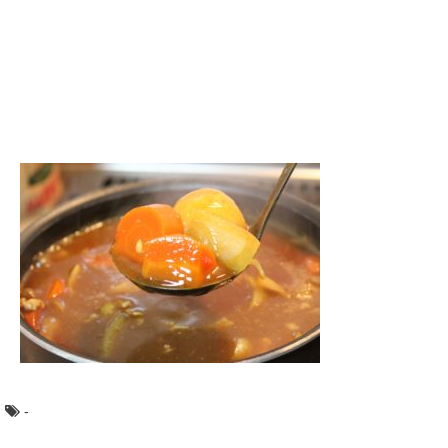
少年野球チームに入って投手になったからには、やっぱり
エースと呼ばれる人になりたいですよね。 チ...
最近読んだ本はと面接で聞かれた時に看護系
だとどう答えるべきか
面接で「最近読んだ本は何ですか？」と質問されることが
あります。 看護学校の場合だと、看護や看護師と...
ショパンのポロネーズの中で難易度が高いも
のは？徹底解説！
数々の名曲を残したショパン。その中でもポロネーズは
18曲ありますが、どの曲が一番難易度が高いのか気に...
母親が怖い。親にストレスを感じる？10代の
あなたにできること
母親が怖いと感じることは、いけないことではありませ
ん。 母親の存在がストレスなら、そのような環...
-