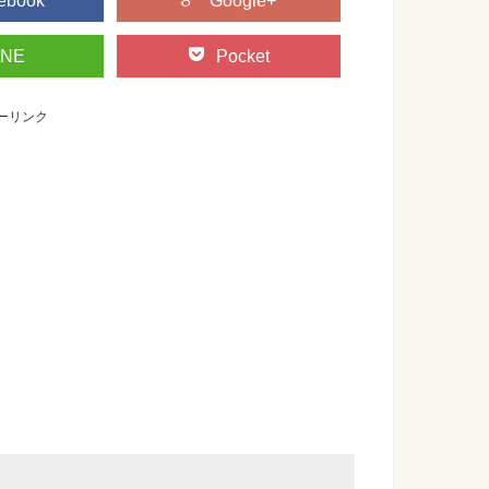
ebook
Google+
INE
Pocket
ーリンク