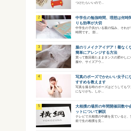
つけたらいいので...
中学生の勉強時間、理想は何時
りも効率が大切
中学生の子供がいる親の悩み、それが
時間です。 部...
服のリメイクアイデア！着なく
簡単にアレンジする方法
買って数回着たままタンスの肥やしに
服や、サイズアウ...
写真のポーズでかわいい女子に
すすめを教えます
写真を撮る時のポーズはどうしてもワ
になりがち。しか...
大相撲の場所の年間開催回数や
ットについて解説
テレビで大相撲の中継を見ていると、
前で生の相撲を見...