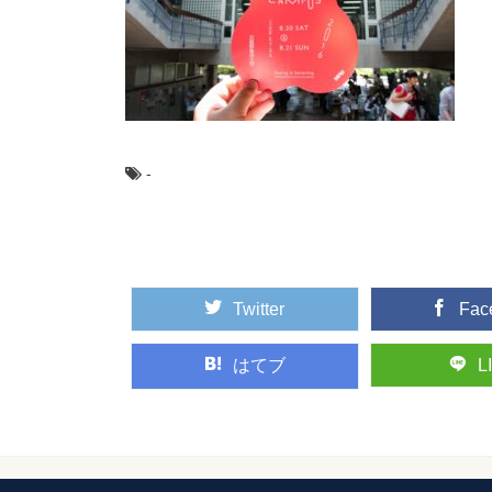
車の曇り止めが効
雨降りや雪が降った時
なんて経験をされた方も多
嫁に無視される！
嫁がどうして不機嫌に
-
人は、ホルモンに...
湿度の平均はどの
高気密高断熱の住宅が
が乾燥してしまうこともあ
Twitter
Fac
はてブ
L
田舎の高校生の恋
田舎の高校生と都会の
ない為、出会う人...