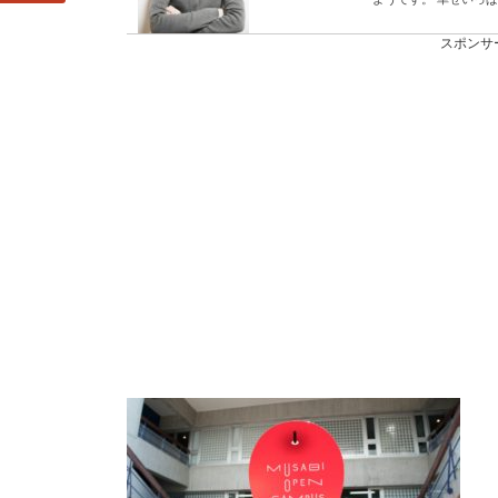
スポンサ
高校のスカートを
高校の制服は可愛いけ
うと、見つかったときに怒
家電の値引き交渉
家電量販店では少しで
渉するという人もいますよ
名前の由来は赤ち
子供が産まれる時に決
か、こだわりの漢字を..