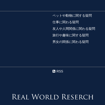
スライムの作り方
お子様が大好きなスラ
ペットや動物に関する疑問
ので、小学生の自由研究に
仕事に関わる疑問
友人や人間関係に関わる疑問
旅行や趣味に関する疑問
英単語の単語帳の
男女の関係に関わる疑問
英単語を覚える勉強法
えていくのですが、単..
サッカー部にイケ
サッカー部はイケメン
RSS
メンだからサッカ...
肉じゃがで作った
肉じゃがをたくさん作
が染みて美味しい...