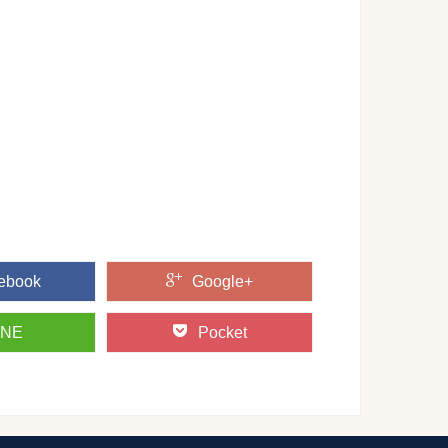
かない！そんな時にはこの方法を試そう！
にいざ車を発車させようとしたら、車の曇り止めが効かない、
...
そんなブルーな事態への対処法とは
なるのかわからずに、無視されるのに困っていませんか？ 女の
くらい？快適な部屋の湿度について
増えて、室内温度を快適に保ちやすくなりました。しかし室内
...
ebook
Google+
INE
Pocket
愛事情！デートやオススメな場所やあるあるネタ
高校生の恋愛に違いはあるのでしょうか。 田舎は人や学校が少