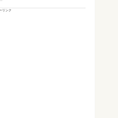
ーリンク
切らずに短くする方法やおすすめアイテムを紹介
れど、唯一スカートの長さだけが微妙！かといって切ってしま
...
のコツ！少しでもお得に安く購入するには
も安く購入するために、他店の値段を比べたりして値引きを交
...
ゃんにとって大切なもの。親から子への思いとは
めなくてはいけないのか名前ですよね。 音の響きが良いからと
.