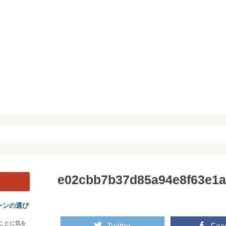
e02cbb7b37d85a94e8f63e1
ーンの選び
ことに気を