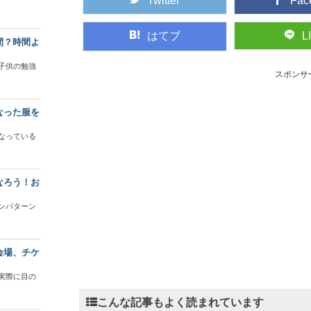
Twitter
Fac
はてブ
L
間？時間よ
子供の勉強
スポンサ
なった服を
なっている
なろう！お
ンパターン
会場、チケ
実際に目の
こんな記事もよく読まれています