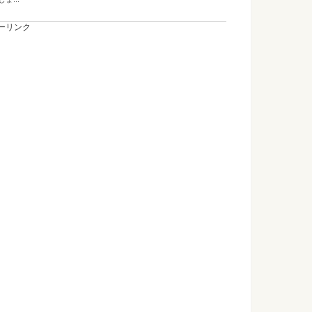
ーリンク
ない？ピン以外に使える方法を調べてみた
た小物をかけるフック。部屋に取り付けたいけど壁にピンが刺
...
メールを送る際の注意ポイントや参考文章
とになったら、成功を願って何か励ますようなメールを送りた
金比率に近づくメイクで理想の自分を楽しむ方法
について気にしたことはありませんか？黄金比とはバランスが
...