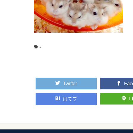
女好きの彼氏との
女好きの男性。 そん
好き...
友達と映画を見た
友達から映画に誘われ
-
では？ 一緒に映画...
音楽の感想の書き
音楽の感想表現は読書
感じたことを書くのが難し
Twitter
Fac
はてブ
L
ホラーとサスペン
ホラー、サスペンスと
いるようで少し違った意.