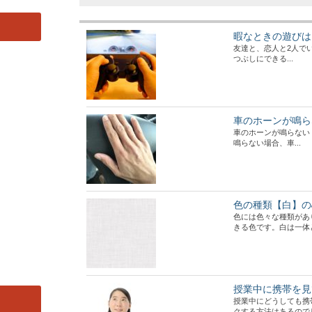
暇なときの遊びは
友達と、恋人と2人で
つぶしにできる...
車のホーンが鳴ら
車のホーンが鳴らない
鳴らない場合、車...
色の種類【白】の
色には色々な種類があ
きる色です。白は一体どん
授業中に携帯を見
授業中にどうしても携
クする方法はあるのでしょ