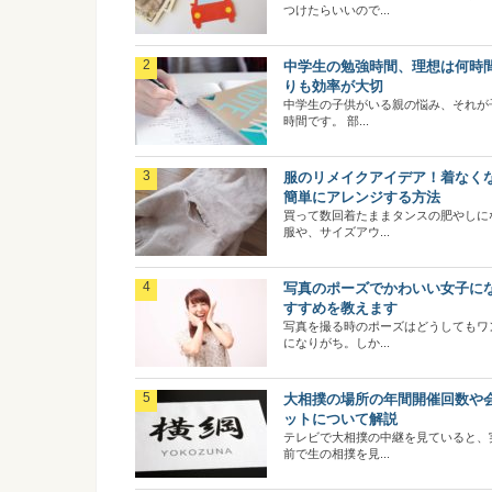
つけたらいいので...
中学生の勉強時間、理想は何時
りも効率が大切
中学生の子供がいる親の悩み、それが
時間です。 部...
服のリメイクアイデア！着なく
簡単にアレンジする方法
買って数回着たままタンスの肥やしに
服や、サイズアウ...
写真のポーズでかわいい女子に
すすめを教えます
写真を撮る時のポーズはどうしてもワ
になりがち。しか...
大相撲の場所の年間開催回数や
ットについて解説
テレビで大相撲の中継を見ていると、
前で生の相撲を見...