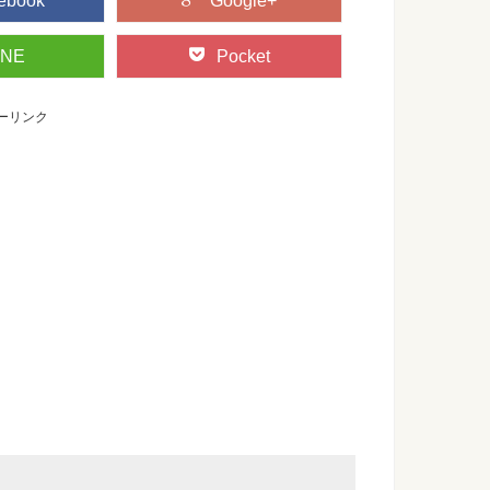
ebook
Google+
INE
Pocket
ーリンク