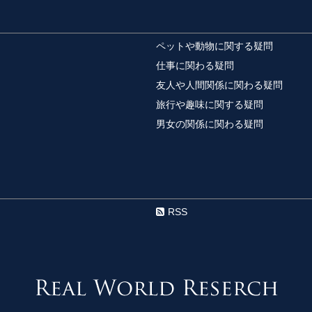
アパートのエアコ
アパートのエアコンが
ペットや動物に関する疑問
主が負担するべきか気にな
仕事に関わる疑問
友人や人間関係に関わる疑問
旅行や趣味に関する疑問
運転手を雇うには
男女の関係に関わる疑問
専属の運転手って聞く
らぐらいかかるのでしょう
髪飾りは何がいい
結婚式のゲストでお呼
RSS
ＮＧな装いです。結婚式の
オリジナルの話を
マンガや小説などを読
もいるのではないでしょう