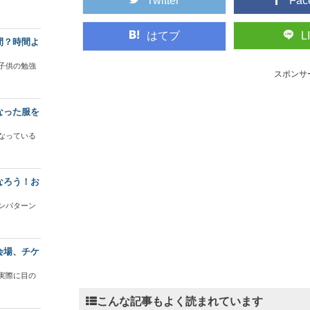
Twitter
Fac
はてブ
L
間？時間よ
子供の勉強
スポンサ
なった服を
なっている
なろう！お
ンパターン
会場、チケ
実際に目の
こんな記事もよく読まれています