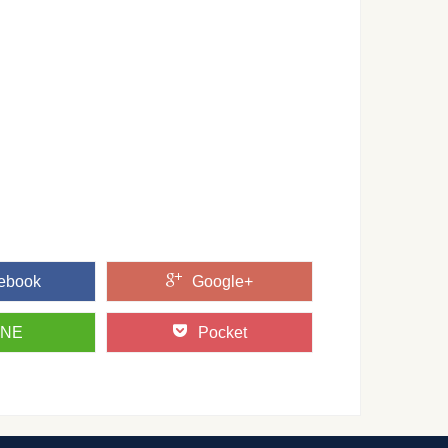
付き合い方を心得れば、彼もアナタに夢中
な男性を彼氏にしてしまったアナタ。 チャレンジャーですね！ 女
くない時に相手を傷つけない上手い断り方
ても、本当は一緒に見たくないと感じている人って実は多いの
方や表現方法とは？感想文のポイント
の感想や自分が経験したことの感想とは違って、思ったことや
...
ebook
Google+
INE
Pocket
スの違い！似ているようで違った2つの特徴
聞いて、皆さんは何をイメージしますか？この2つの言葉、似て
..