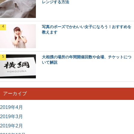
レンジする方法
川や田んぼでメダカを捕まえる！取り方や飼
育方法について
暖かい時期になると川や田んぼにメダカを取りに出かけて
写真のポーズでかわいい女子になろう！おすすめを
みませんか？自然の中で野生のメダカを捕まえる、捕...
教えます
大相撲の場所の年間開催回数や会場、チケットにつ
いて解説
アーカイブ
2019年4月
2019年3月
2019年2月