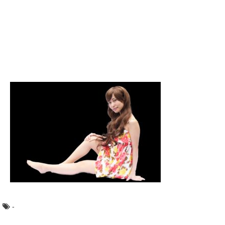
ハムスターは、回し車の中を走り続けるなどケージの中で
遊んでいる姿がとても可愛いですよね。 そん...
大学の学部選びを失敗しないためには？学部
の選び方や決め方
大学の学部選びを失敗しないためには、どんなことを基準
にしたらいいのでしょうか？ 大学の先輩達は...
5歳児の遊び！室内だけでなく外遊びの機会
を増やそう！
5歳児になると色々な遊びに興味を持つようになります。
室内遊びだけでなく天気のいい日は外でたくさん遊ば...
彼氏の過保護すぎる親に疲れたときの対処方
法や付き合い方
彼氏の親が過保護すぎる･･･。そう思ってもなかなか彼氏
には言えませんよね。また言ったところで、それが...
-