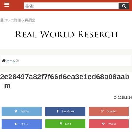
世の中の情報を再調査
ホーム
2e28497a82f7f66d6ca3e1ed68a08aab
_m
2018.5.16
Twitter
Facebook
Google+
LINE
Pocket
はてブ