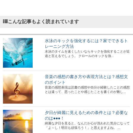
こんな記事もよく読まれています
水泳のキックを強化するには？家でできるト
レーニング方法
水泳のタイムを速くしたいならキックを強化することが近
道と言えるでしょう。 クロールのキックを強...
音楽の感想の書き方や表現方法とは？感想文
のポイント
音楽の感想表現は読書の感想や自分が経験したことの感想
とは違って、思ったことや感じたことを書くのが難し...
夕日が綺麗に見えるための条件とは？必要な
のは●●●！
綺麗な夕日を見ると、なんだか心が洗われた気分になって
「よ～し！明日も頑張ろう！」と思えますよね。 ...