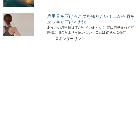
肩甲骨を下げるこつを知りたい！上がる肩を
スッキリ下げる方法
あなたの肩甲骨は下がっていますか？ 実は肩甲骨って可
動域が他の骨よりも広いということは皆さんご存知...
スポンサーリンク
男性のマリッジブルーは多い？婚約破棄にな
る原因と乗り越え方
女性がマリッジブルーになることはよく耳にしますが、実
は男性も意外に多いといわれるマリッジブルー。それ...
男性はメガネとコンタクトで印象が変わる！
モテる方法について
メガネにしようかコンタクトにしようか悩んでいる男性の
皆さんは、「モテる」ことを基準にメガネにするかコ...
ハムスターの遊び道具は手作りできる！？お
すすめグッズとは