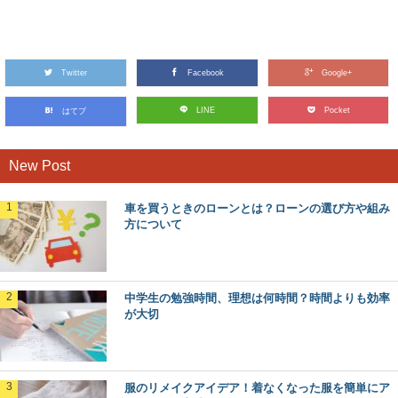
ガーゼハンカチにワンポイント刺繍！接着芯
を使う失敗しない方法
お子様用のハンカチとしてガーゼのハンカチを使うことも
ありますよね。そんなガーゼのハンカチにかわいい刺...
Twitter
Facebook
Google+
一人暮らしのキッチン収納を可愛くしっかり
LINE
Pocket
はてブ
収納させたい
一人暮らしのキッチンは収納スペースが限られていますよ
ね。そういえば料理が得意なあの子は、たくさんの調...
New Post
車を買うときのローンとは？ローンの選び方や組み
集中して勉強をするために音楽はNG？音楽
方について
のメリットデメリット
部屋で音楽を聞きながら勉強をしていると、親からは必ず
「音楽を聞きながら勉強しても集中できないでしょ！...
中学生の勉強時間、理想は何時間？時間よりも効率
が大切
納豆の常温保存夏は絶対にNG！納豆菌がな
くなり腐敗します
夏に納豆を買ってきて、冷蔵庫の中にしまい忘れてうっか
り常温のまま放置してしまった経験、ありませんか？...
服のリメイクアイデア！着なくなった服を簡単にア