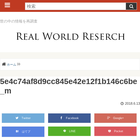
世の中の情報を再調査
ホーム
5e4c74af8d9cc845e42e12f1b146c6be
_m
2018.6.13
Twitter
Facebook
Google+
LINE
Pocket
はてブ