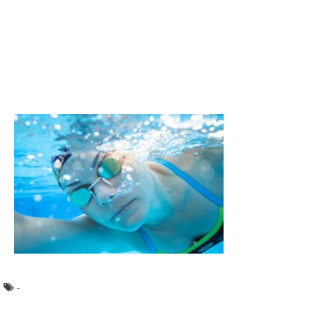
前日の夜に食べたすき焼きの残りをお弁当に入れたいと思
うことはありませんか？ たっぷりと味のしみたお...
ホテルに忘れ物をしてしまったらどうする？
送料は誰が払うのか
ホテルの部屋を出る時に、急いでいたり慌てて片付けて帰
ると洗面台や冷蔵庫の中など目の行き届かない場所に...
ペットとして飼いやすい種類、人気の動物を
調査！
私たちの生活を豊かなものにしてくれるペット。とても可
愛らしく癒されます。 これからペットを飼っ...
塗り絵に使う色から考察する子供の心理につ
いて
塗り絵をしている子供が黒色ばかりを使っていたらなんだ
か心配になってしまいますよね。 ここでは、...
-