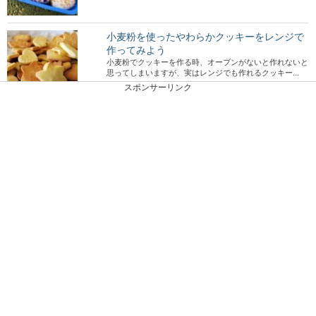
小麦粉を使ったやわらかクッキーをレンジで
作ってみよう
小麦粉でクッキーを作る時、オーブンがないと作れないと
思ってしまいますが、実はレンジでも作れるクッキー...
スポンサーリンク
南極のペンギンが人懐っこい理由とは？「人
鳥」の生態
南極のペンギンは人を見つけるとよってくる人懐っこい性
格のようですが、なぜこのような行動を取るのでしょ...
卓球の練習方法！家でもできる卓球上達の練
習アドバイス
卓球初心者の中には、家でも卓球の練習をして早く上達し
たいと思う方も多いでしょう。しかし、自宅に卓球台...
すき焼きの残りをお弁当のおかずにリメイ
ク！汁もれなしレシピ