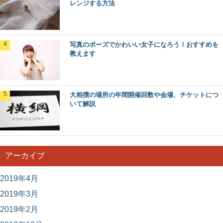
レンジする方法
天ぷらをサクサクにする方法、いつもの倍美
味しくなる裏技を伝授
お家で天ぷらを作る時、皆さんはどのような方法で揚げて
写真のポーズでかわいい女子になろう！おすすめを
いますか？ 天ぷらはサクサクッという食感が美味...
教えます
大相撲の場所の年間開催回数や会場、チケットにつ
いて解説
アーカイブ
2019年4月
2019年3月
2019年2月