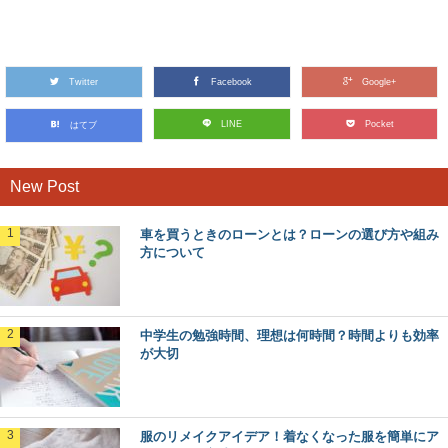
大学の学部選びを失敗しないためには？学部
の選び方や決め方
大学の学部選びを失敗しないためには、どんなことを基準
にしたらいいのでしょうか？ 大学の先輩達は...
Twitter
Facebook
Google+
塾の先生にお礼の手紙を書こう！気持ちを素
LINE
Pocket
はてブ
直に伝えて！
志望校に見事合格できたのは塾の先生のおかげ！と感じて
いる生徒さんや親御さんは結構います。 感謝...
New Post
車を買うときのローンとは？ローンの選び方や組み
お札の向きはどっち？家の中に貼る場合の方
方について
角や注意点について
初詣や厄除けでお札をいただくことがありますが、その置
き場所はどうすればいいのか悩みますよね。 ...
中学生の勉強時間、理想は何時間？時間よりも効率
が大切
保育園に適した服装とは？0歳児は発達に合
わせた服装で
最近は働くママも増えてきて、子どもが0歳児のうちから
仕事に復帰する方も多いですよね。 そこで気にな...
服のリメイクアイデア！着なくなった服を簡単にア