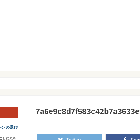
7a6e9c8d7f583c42b7a3633
ーンの選び
ことに気を