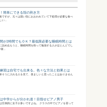
！簡単にできる殻の剥き方
覚ですが、元々は固い殻におおわれていて下処理が必要な食べ
...
間が2時間でもＯＫ？最低限必要な睡眠時間とは
に詰め込もうと、睡眠時間を削って勉強する人がほとんどでし
...
練習は自宅でも出来る。色々な方法と効果とは
単そうに入れる人を見て、羨ましいと思ったことはありません
は中学からが分かれ道！目指せピアノ男子
は圧倒的に女子が多いですよね。 クラスの中でピアノを習って
.