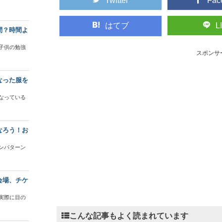
Twitter
Fac
はてブ
L
間？時間よ
子供の勉強
スポンサ
なった服を
なっている
なろう！お
ンパターン
会場、チケ
実際に目の
こんな記事もよく読まれています