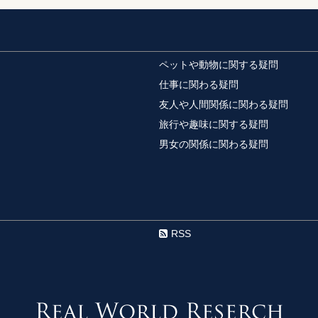
ハムスターの遊び
ハムスターは、回し車
いですよね。 そん...
ペットや動物に関する疑問
仕事に関わる疑問
友人や人間関係に関わる疑問
鼻の角栓は綿棒１
旅行や趣味に関する疑問
鼻に白く浮かび上がる
ね。 ピーリングや...
男女の関係に関わる疑問
水泳の平泳ぎ練習
水泳の平泳ぎが上達し
法が知りたいという人もい
RSS
先住猫が子猫を噛
先住猫がいるご家庭で
ですが、新しくや...