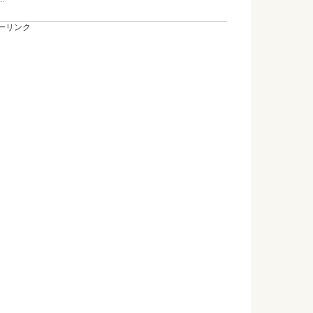
ーリンク
色々なお祓いをしてくれる！神社にまつわるお話
のときなど、神社の神主さんにお祓いをしてもらうこともあり
...
サインを見逃すな！彼らのアピール方法とは
象ですか？ いやに懐いてくる、職場の年下男子。 もしかした
きのメイク方法とは？小さい口に見せるやり方
きにはどんなメイク方法がいいのでしょうか？ナチュラルに仕
...