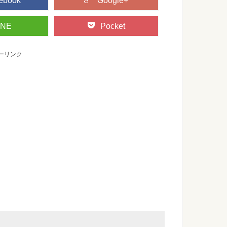
ebook
Google+
INE
Pocket
ーリンク