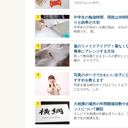
つけたらいいので...
中学生の勉強時間、理想は何時
りも効率が大切
中学生の子供がいる親の悩み、それが
時間です。 部...
服のリメイクアイデア！着なく
簡単にアレンジする方法
買って数回着たままタンスの肥やしに
服や、サイズアウ...
写真のポーズでかわいい女子に
すすめを教えます
写真を撮る時のポーズはどうしてもワ
になりがち。しか...
大相撲の場所の年間開催回数や
ットについて解説
テレビで大相撲の中継を見ていると、
前で生の相撲を見...