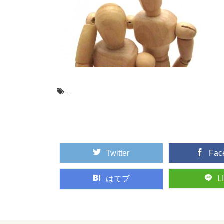
サッカーの練習メ
サッカーの練習メニュ
ど、いろいろなアプロー.
社会人でお互いが
社会人のカップルがお
家へ行き来したり、毎週の
-
部活のキャプテン
だ！
部活のキャプテン。 
動部でも...
Twitter
Fac
はてブ
L
ダンスを簡単に子
ダンスを簡単に子ども
れるかを考えなければなり