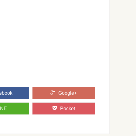
ニュー【中学校】上達するには基本を見直す
ー。 体力強化の筋トレや、ボールテクニックを上げる練習な
..
実家暮らしのカップルが上手く付き合うコツ
互いが実家暮らしの場合、会いたくてもいつでも気軽にお互い
...
に向いてる人って？今日からキミがキャプテン
どんな性格の子がキャプテンに向いてる人って言えるのかな？ 運
ebook
Google+
INE
Pocket
どもに教えて上達させるコツと楽しむメリット
に教えるには、子ども達がどうすればダンスに興味を持ってく
...