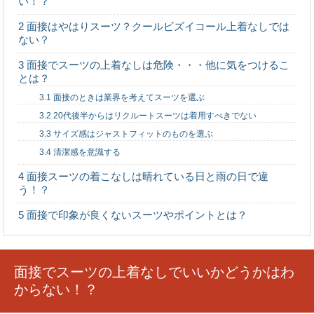
い！？
くさんあってどこでバイトしたらいいのかわからない...
2
面接はやはりスーツ？クールビズイコール上着なしでは
ない？
地元に求人はある？自分の条件に合うパート
3
面接でスーツの上着なしは危険・・・他に気をつけるこ
の探し方
とは？
子育ても落ち着いてそろそろパートでも始めようかしらと
いった方もいるのでは？といっても、実際に地元で求...
3.1
面接のときは業界を考えてスーツを選ぶ
3.2
20代後半からはリクルートスーツは着用すべきでない
3.3
サイズ感はジャストフィットのものを選ぶ
お化け屋敷の仕掛けで廃病院をイメージする
3.4
清潔感を意識する
際の演出ポイント
文化祭の出し物の定番「お化け屋敷」。 廃病院をイメー
4
面接スーツの着こなしは晴れている日と雨の日で違
ジし恐怖を味合わせるためには様々な仕掛けが必要...
う！？
5
面接で印象が良くないスーツやポイントとは？
臨床工学技士と看護師の違いは？それぞれの
仕事について
臨床工学技士と看護師はどちらも病院で働くスタッフで
す。しかし同じ職場で働いているけど、どんな違いがあ...
面接でスーツの上着なしでいいかどうかはわ
からない！？
大学職員の仕事は大変？仕事のメリットやな