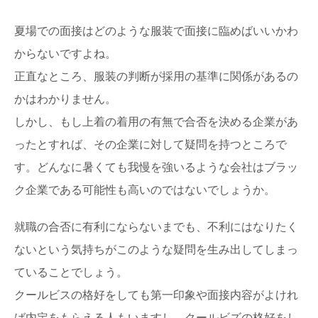
るためには
大学職員の仕事って大変そうですが、主にどんな仕事をし
夏場での面接はどのような服装で面接に臨めばいいかわ
ているのか気になりますよね。 では、大学職...
からないですよね。
正直なところ、服装の判断が採用の基準に関係があるの
扶養内で働くための103万円の期間について
紹介します
かはわかりません。
扶養内で働くにはどんなことに注意したらいいのでしょう
か？103万円ギリギリまで働くとちょっとしたこと...
しかし、もし上着の着用の有無で合否を決める企業があ
ったとすれば、その企業に対して疑問を持つところで
す。どんなに暑くても我慢を強いるような会社はブラッ
中間管理職はストレスで気が狂いそう！そん
な場合の対処法
ク企業である可能性も高いのではないでしょうか。
中間管理職の仕事では上司にいいように使われ、部下は指
示に従わず・・・その板挟みのストレスによって気が...
就職の合否に有利にならないまでも、不利にはなりたく
ないという気持ちがこのような疑問を生み出してしまっ
ていることでしょう。
クールビスの格好をしても第一印象や面接内容がよけれ
ば内定をもらえる人もいますし、クールビズの格好をし