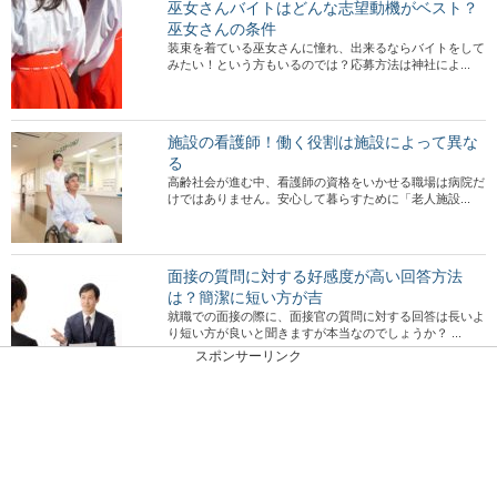
巫女さんバイトはどんな志望動機がベスト？
巫女さんの条件
装束を着ている巫女さんに憧れ、出来るならバイトをして
みたい！という方もいるのでは？応募方法は神社によ...
施設の看護師！働く役割は施設によって異な
る
高齢社会が進む中、看護師の資格をいかせる職場は病院だ
けではありません。安心して暮らすために「老人施設...
面接の質問に対する好感度が高い回答方法
は？簡潔に短い方が吉
就職での面接の際に、面接官の質問に対する回答は長いよ
り短い方が良いと聞きますが本当なのでしょうか？ ...
スポンサーリンク
半休を取りたい！理由はどうする？午後だけ
休むなどの半休とは！
半休を取りたい、その時に使える理由はどんな事があるの
でしょうか？ 午後から休みを取りたい、午前だけ...