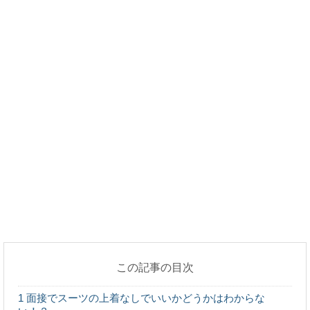
定年後に再就職。厳しい現実を受け入れるこ
とができない問題とは
定年後の再就職問題。 現実は厳しい。 では、どのように
厳しいのかを具体的に想像することはできます...
試験に落ちた。そんな時の知り合いへの報告
方法について
試験に落ちた報告を、会社や上司、同僚や家族にするのっ
て、ものすごく…プライドが傷つきますよね？ ...
児童養護施設で実習する時の抱負は？実習に
行くときに大切なこと
児童養護施設で実習をする時、しっかりと目標や抱負を持
って実習に参加することが大切です。 児童養...
この記事の目次
カフェバイトは学生にとってメリットがたく
さんある！
1
面接でスーツの上着なしでいいかどうかはわからな
オシャレなカフェでアルバイトをしたい。でもカフェはた