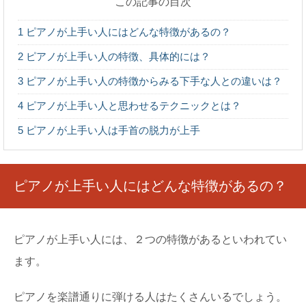
この記事の目次
南極のペンギンが人懐っこい理由とは？「人
鳥」の生態
1
ピアノが上手い人にはどんな特徴があるの？
南極のペンギンは人を見つけるとよってくる人懐っこい性
格のようですが、なぜこのような行動を取るのでしょ...
2
ピアノが上手い人の特徴、具体的には？
3
ピアノが上手い人の特徴からみる下手な人との違いは？
イギリスはどんな国？その文化の特徴や習慣
4
ピアノが上手い人と思わせるテクニックとは？
がとても興味深い！
外国へ行ってみると日本との違いに驚く事が多いと思いま
5
ピアノが上手い人は手首の脱力が上手
す。 日本から遠く離れた場所にあるイギリス...
台湾の電車で飲食すると罰金！行く前に知っ
ピアノが上手い人にはどんな特徴があるの？
ておきたいルールとは
台湾の電車では飲食が全面禁止されているのを知っていま
すか？ 知らずに日本のようにうっかりお茶を飲ん...
ピアノが上手い人には、２つの特徴があるといわれてい
ます。
コテージで宿泊するキャンプの持ち物！子連
れならコレも忘れずに
コテージで宿泊！子連れでキャンプをする場合、持ち物は
ピアノを楽譜通りに弾ける人はたくさんいるでしょう。
どんな物があると良いのでしょうか？ 忘れてはい...