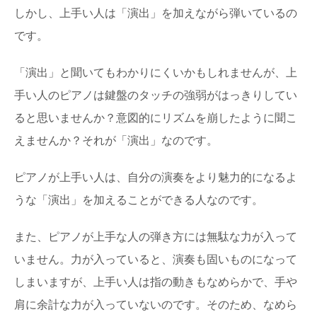
しかし、上手い人は「演出」を加えながら弾いているの
です。
美しいと誰もが絶賛する日本の風景を集めて
みました
美しい国といわれる「日本」には、風景を楽しめる絶景ス
「演出」と聞いてもわかりにくいかもしれませんが、上
ポットがたくさんあります。 そこでここでは...
手い人のピアノは鍵盤のタッチの強弱がはっきりしてい
ると思いませんか？意図的にリズムを崩したように聞こ
青物の釣りは朝方や夕方がイイ？夜に青物を
えませんか？それが「演出」なのです。
釣る方法をご紹介！
青物の釣りをするには狙い目は日が昇る朝方や、日が沈む
夕方がイイと言われていますが夜には釣れないのでし...
ピアノが上手い人は、自分の演奏をより魅力的になるよ
うな「演出」を加えることができる人なのです。
インドへ観光するときに注意が必要な服装と
あると便利な持ち物
また、ピアノが上手な人の弾き方には無駄な力が入って
インドへの観光旅行で気になるのが服装！民族衣装のサリ
ーを見てもわかるように、女性だと特に隠さなければ...
いません。力が入っていると、演奏も固いものになって
しまいますが、上手い人は指の動きもなめらかで、手や
肩に余計な力が入っていないのです。そのため、なめら