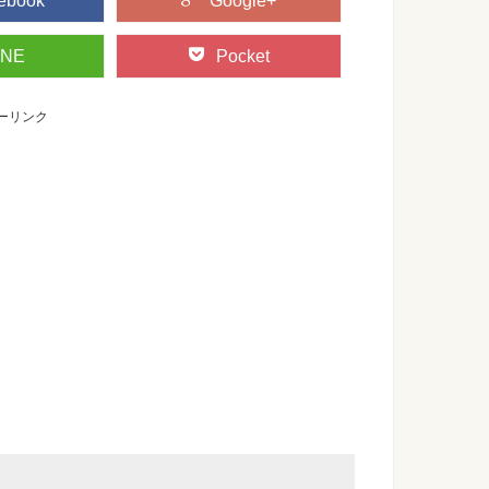
ebook
Google+
INE
Pocket
ーリンク