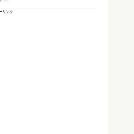
ーリンク
ンタクトで印象が変わる！モテる方法について
タクトにしようか悩んでいる男性の皆さんは、「モテる」こと
...
リレー選手に選ばれる子どもとは？速く走る方法
ー代表に選ばれるのはどんな子どもなのでしょうか？また、速
...
との違いあるある！田舎に住む心理と現実
ならではの都会では得られない魅力もありますよね。 また、田