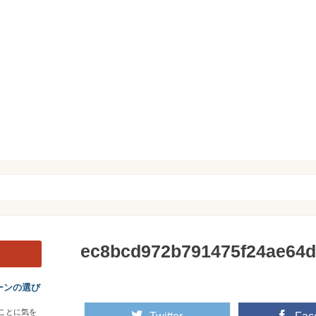
ec8bcd972b791475f24ae64
ーンの選び
ことに気を