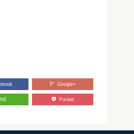
との暇な時間に有意義な過ごし方を提案
だ～と過ごしているうちに、すぐ入学の日が来てしまうのを止
...
PTA競技が盛り上がる法則やオススメと注意点
TA競技も定番ですが、子供と一緒に盛り上がれる競技がいいです
とは？コツさえわかれば受かります！
はみきわめに合格しないと免許取得に近づけないことになりま
...
ebook
Google+
INE
Pocket
たいなら成功させるためのポイントや注意点とは
てしまったときは、その先生と恋愛へと発展させることはでき