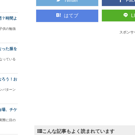
Twitter
Fac
はてブ
L
間？時間よ
子供の勉強
スポンサ
なった服を
なっている
なろう！お
ンパターン
会場、チケ
実際に目の
こんな記事もよく読まれています