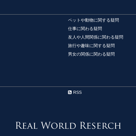
後頭部にも白髪は
髪の生え際に白髪が数
ペットや動物に関する疑問
ります。 自分では見え.
仕事に関わる疑問
友人や人間関係に関わる疑問
旅行や趣味に関する疑問
手紙で友達を感動
男女の関係に関わる疑問
手紙を贈るなら、ぜひ
贈り物というのは...
バンドのギターの
バンドのギターの音作
RSS
バンドのギターの...
団地のお風呂で実
団地のお風呂に収納ス
場はあまりスペースが無い