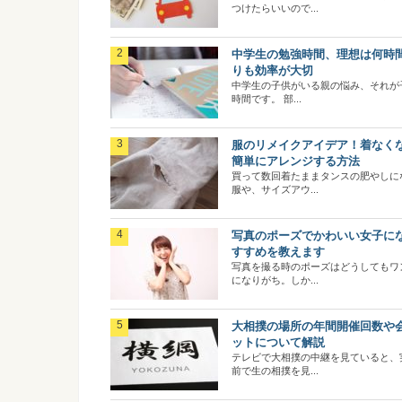
つけたらいいので...
中学生の勉強時間、理想は何時
りも効率が大切
中学生の子供がいる親の悩み、それが
時間です。 部...
服のリメイクアイデア！着なく
簡単にアレンジする方法
買って数回着たままタンスの肥やしに
服や、サイズアウ...
写真のポーズでかわいい女子に
すすめを教えます
写真を撮る時のポーズはどうしてもワ
になりがち。しか...
大相撲の場所の年間開催回数や
ットについて解説
テレビで大相撲の中継を見ていると、
前で生の相撲を見...