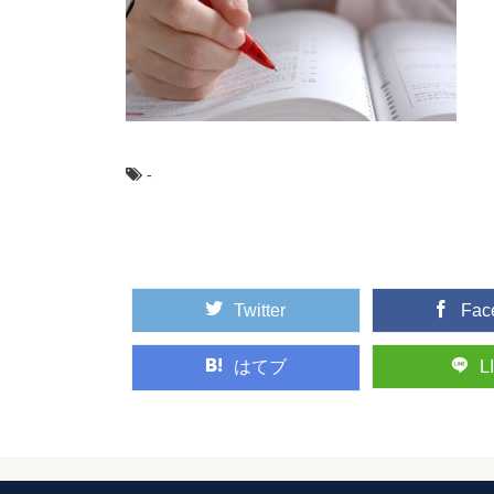
受験が終わったあ
受験が終わったから暇
められるのは自分だけ！ 
幼稚園の運動会で
幼稚園の運動会ではP
-
ね。 幼稚園の運動...
教習所のみきわめ
教習所に通っている人
すが、残念ながら何回も落
Twitter
Fac
はてブ
L
塾の先生と恋愛し
塾の先生を好きになっ
るのでしょうか？ ...