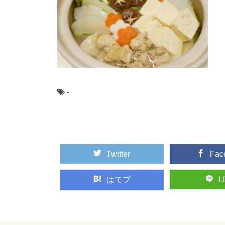
社交ダンスパーテ
社交ダンスパーティー
こともありますよね。特に
バス乗車中の両替
バス乗車の時には小銭
あるでしょう。 そ...
-
髪の毛は生えてい
髪を切りに行って「ど
トして欲しいかスマートに
Twitter
Fac
はてブ
L
好きな人の夢を見
片想いしている人は、
意図的に夢の中に...