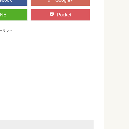
ebook
Google+
INE
Pocket
ーリンク