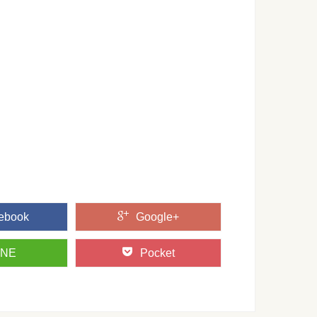
ィーに行くときの服装は？会場に合わせた服装を
に招待された時、一体どんな服装で行けばよいのかわからない
...
・・・ベストなタイミングを教えます！
を持っていれば両替せずに済むのですが、忘れてしまうことも
る位置で名前が違う？部位別の呼び名
んなふうにしますか？」と言われたとき、どの部位をどうカッ
...
ebook
Google+
INE
Pocket
る方法とは？今晩はこの方法を試してみよう
せめて夢の中で好きな人と両想いになりたいですよね。 でも、