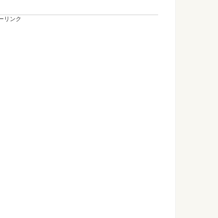
ーリンク
はかどるのはどんな教科？おすすめな勉強法
ようにするにはどんなことをしたらいいのでしょうか？ なかな
、怒られたくない、そんなときの対処方法
生がいるものです。そんな怖い先生とはどのように接したらい
とは？声を高くする方法を紹介します
な練習をしたらいいのでしょうか？それとも、声の高さは変え