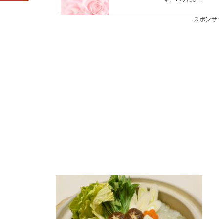
スポンサ
夜中に勉強をして
夜中の勉強がはかどる
か夜に勉強がはか...
高校の先生が怖い
どこの高校にも怖い先
いのでしょうか？ ...
声を高くする方法
声を高くするにはどん
られない？ 声を高く...