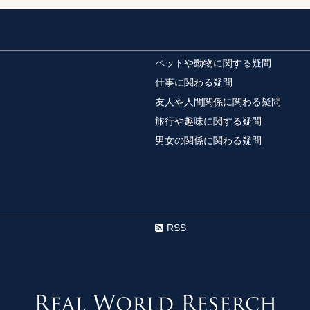
髪色を暗くしたい
髪色を暗くしたいのに
とがありますよね。 ...
ペットや動物に関する疑問
仕事に関わる疑問
友人や人間関係に関わる疑問
クラス替えでぼっ
旅行や趣味に関する疑問
中学校のクラス替えで
い友達と離れ離れになって
男女の関係に関わる疑問
陸上の長距離の理
陸上の長距離を走る場
ね。 でも、どんな自...
RSS
コテージで宿泊す
コテージで宿泊！子連
しょうか？ 忘れてはい.