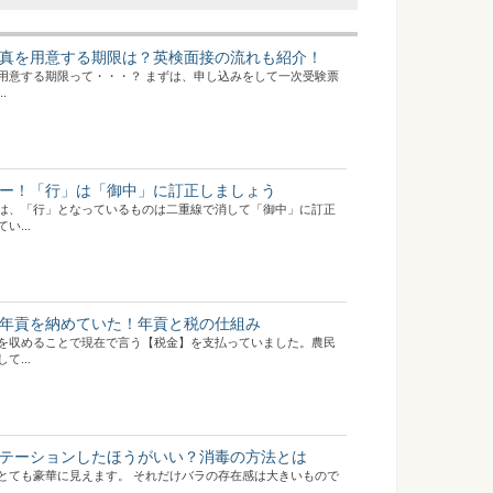
真を用意する期限は？英検面接の流れも紹介！
用意する期限って・・・？ まずは、申し込みをして一次受験票
.
ー！「行」は「御中」に訂正しましょう
は、「行」となっているものは二重線で消して「御中」に訂正
...
年貢を納めていた！年貢と税の仕組み
を収めることで現在で言う【税金】を支払っていました。農民
...
テーションしたほうがいい？消毒の方法とは
とても豪華に見えます。 それだけバラの存在感は大きいもので