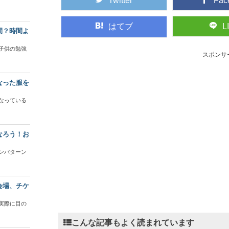
Twitter
Fac
はてブ
L
間？時間よ
子供の勉強
スポンサ
なった服を
なっている
なろう！お
ンパターン
会場、チケ
実際に目の
こんな記事もよく読まれています