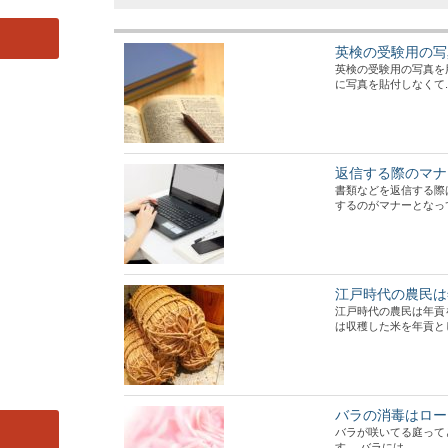
英検の受験用の写
英検の受験用の写真を
に写真を貼付しなくて..
返信する際のマナ
書類などを返信する際
するのがマナーとなってい
江戸時代の農民は
江戸時代の農民は年貢
は収穫した米を年貢として
バラの消毒はロー
バラが咲いてる庭って
す。 バラには...