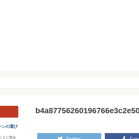
b4a87756260196766e3c2e5
ーンの選び
ことに気を