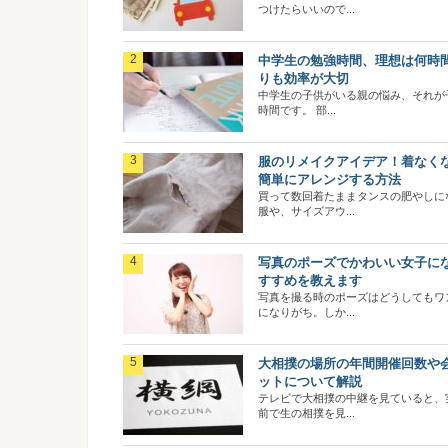
つけたらいいので...
中学生の勉強時間、理想は何時
りも効率が大切
中学生の子供がいる親の悩み、それが
時間です。 部...
服のリメイクアイデア！着なく
簡単にアレンジする方法
買って数回着たままタンスの肥やしに
服や、サイズアウ...
写真のポーズでかわいい女子に
すすめを教えます
写真を撮る時のポーズはどうしてもワ
になりがち。しか...
大相撲の場所の年間開催回数や
ットについて解説
テレビで大相撲の中継を見ていると、
前で生の相撲を見...