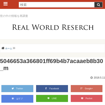
世の中の情報を再調査
ホーム
5046653a366801ff69b4b7acaaeb8b30
_m
2018.5.11
Twitter
Facebook
Google+
LINE
Pocket
はてブ