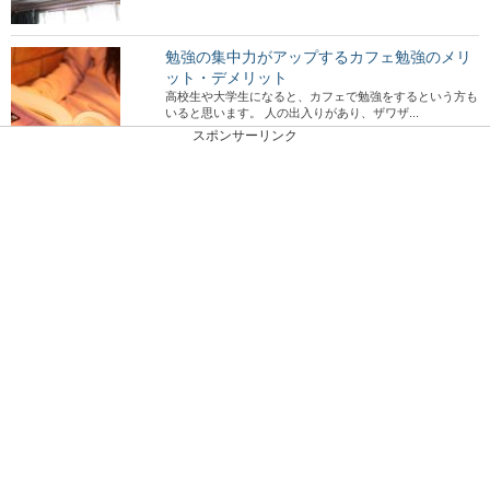
勉強の集中力がアップするカフェ勉強のメリ
ット・デメリット
高校生や大学生になると、カフェで勉強をするという方も
いると思います。 人の出入りがあり、ザワザ...
スポンサーリンク
壁のシミ汚れの落とし方！汚れの種類や壁紙
別のシミの掃除方法
自宅の壁にシミ汚れを発見したら、とってもショックです
よね。壁紙のシミ汚れは、一体どんな落とし方をすれ...
ペットボトルの乾燥を早くしたい！乾燥まで
の時間を短縮する方法
ペットボトルをすぐに使いたい時、なるべく早く乾燥させ
たいと思いますよね。子供の学校に持たせなくてはな...
高校の夏休みの宿題が終わらない時の対策、
遊びと両立させる方法