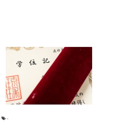
高校の夏休みはたくさん遊ぶぞ！といきたいろころです
が、宿題があると思うと憂鬱になってしまうものです。...
田舎の学校や都会との違いあるある！田舎に
住む心理と現実
田舎の学校には、田舎ならではの都会では得られない魅力
もありますよね。 また、田舎の学校や学生に...
姉妹に結婚祝いのお返しは必要？お返しの時
期や金額について！
姉妹などの身内にもらった結婚祝い・・・これってお返し
はするものなのでしょうか？そう悩んでいる人はいま...
朝の家事はルーティン化して一日を気持ちよ
くスタートしよう
朝の家事をルーティン化すると、これまで掃除を始めると
きに入れていたやる気をスイッチが必要がなくなりま...
-