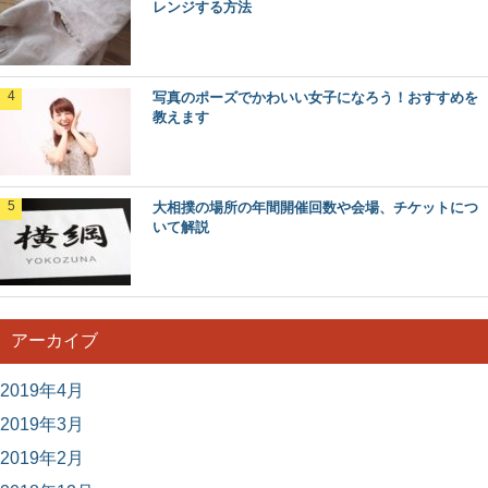
レンジする方法
授業中に携帯を見てもばれないようにする方
法とは？先生VS生徒
授業中にどうしても携帯を見たい！確認したい！そんなと
写真のポーズでかわいい女子になろう！おすすめを
きにばれないようにチェックする方法はあるのでしょ...
教えます
大相撲の場所の年間開催回数や会場、チケットにつ
いて解説
アーカイブ
2019年4月
2019年3月
2019年2月