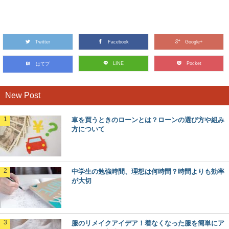
塾の先生にお礼の手紙を書こう！気持ちを素
直に伝えて！
志望校に見事合格できたのは塾の先生のおかげ！と感じて
いる生徒さんや親御さんは結構います。 感謝...
Twitter
Facebook
Google+
志望理由書の書き方【高校編】高校受験の志
LINE
Pocket
はてブ
望理由の書き方と例文
高校受験を控えている人の中には、その高校をどうして志
望したのか、志望理由書の書き方について頭を悩ませ...
New Post
車を買うときのローンとは？ローンの選び方や組み
社交ダンスパーティーに行くときの服装は？
方について
会場に合わせた服装を
社交ダンスパーティーに招待された時、一体どんな服装で
行けばよいのかわからないこともありますよね。特に...
中学生の勉強時間、理想は何時間？時間よりも効率
が大切
ロールキャベツの巻き方のコツ。葉の上手な
はがし方と巻き方
柔らかく甘味のあるキャベツに、お肉に美味しい味がしみ
込んだロールキャベツは体も温まりますよね。 し...
服のリメイクアイデア！着なくなった服を簡単にア