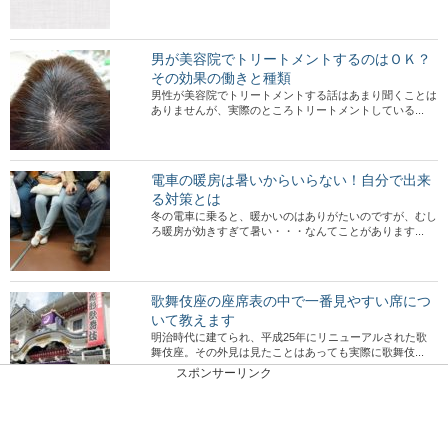
男が美容院でトリートメントするのはＯＫ？
その効果の働きと種類
男性が美容院でトリートメントする話はあまり聞くことは
ありませんが、実際のところトリートメントしている...
電車の暖房は暑いからいらない！自分で出来
る対策とは
冬の電車に乗ると、暖かいのはありがたいのですが、むし
ろ暖房が効きすぎて暑い・・・なんてことがあります...
歌舞伎座の座席表の中で一番見やすい席につ
いて教えます
明治時代に建てられ、平成25年にリニューアルされた歌
舞伎座。その外見は見たことはあっても実際に歌舞伎...
スポンサーリンク
男子メイクのコツやポイント女子が男装する
ときのメイク方法