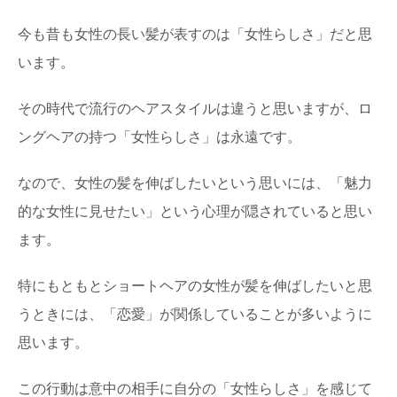
今も昔も女性の長い髪が表すのは「女性らしさ」だと思
肩こりの原因は姿勢にあり！デスクワークの
人でも改善可能！
います。
デスクワークの人に多い肩こり・・・。その原因として一
番にあげられているのは「姿勢」です。しかし、長時...
その時代で流行のヘアスタイルは違うと思いますが、ロ
ングヘアの持つ「女性らしさ」は永遠です。
魚の味噌煮を食べたい！サバ以外で味噌煮が
あう魚を紹介
美味しい魚の味噌煮・・たまにはサバ以外の魚でも味噌煮
なので、女性の髪を伸ばしたいという思いには、「魅力
を作ってみようかな。 しかし、どんな魚が味...
的な女性に見せたい」という心理が隠されていると思い
ます。
ラインのポイントの貯め方とは？上手に貯め
る方法について
特にもともとショートヘアの女性が髪を伸ばしたいと思
ラインポイントの貯め方で簡単なのは、アプリを入れたり
広告を見たりすることですがなかなか貯めるのに時間...
うときには、「恋愛」が関係していることが多いように
思います。
この行動は意中の相手に自分の「女性らしさ」を感じて