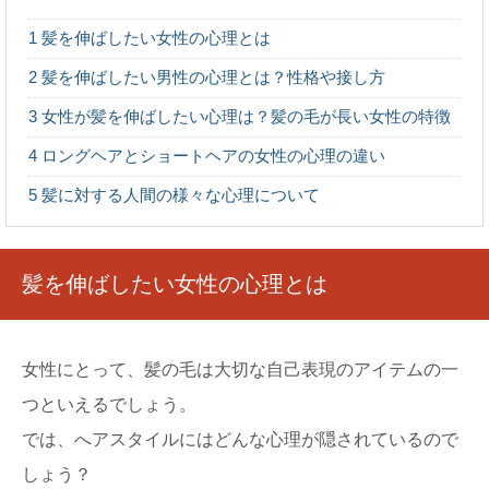
サテン生地とは？サテン生地の特徴や扱い方
を紹介します
1
髪を伸ばしたい女性の心理とは
サテン生地とはどんな生地なのでしょうか？幼稚園の劇で
縫うことになったサテン生地…なんだかツルツルして...
2
髪を伸ばしたい男性の心理とは？性格や接し方
3
女性が髪を伸ばしたい心理は？髪の毛が長い女性の特徴
梱包する時にプチプチの向きって、どっちが
4
ロングヘアとショートヘアの女性の心理の違い
正解なのでしょうか
プレゼントや、フリマアプリなどで落札してもらった品物
5
髪に対する人間の様々な心理について
を包む時に大活躍する梱包材と言えば、プチプチです...
3人家族に必要な生活費とは？赤ちゃんのう
髪を伸ばしたい女性の心理とは
ちに節約しておこう
赤ちゃんが生まれて3人家族となると、夫婦でいた時より
もお金がかかるようになりますが、みんなはどうやっ...
女性にとって、髪の毛は大切な自己表現のアイテムの一
つといえるでしょう。
新生児の混合育児。ミルクの足し方やタイミ
ングを紹介します
では、へアスタイルにはどんな心理が隠されているので
初めての赤ちゃんはわからないことばかり！ どうして泣
いているの？オムツ？ミルク？暑い？色んな原因が...
しょう？