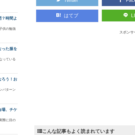
Twitter
Fac
はてブ
L
間？時間よ
子供の勉強
スポンサ
なった服を
なっている
なろう！お
ンパターン
会場、チケ
実際に目の
こんな記事もよく読まれています