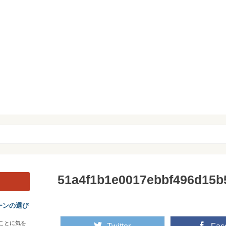
51a4f1b1e0017ebbf496d15b
ーンの選び
ことに気を