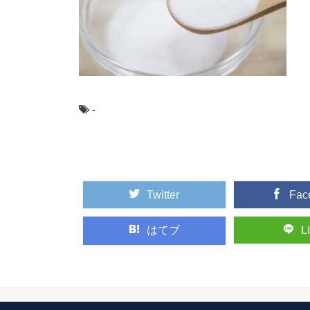
性格は変わる？変
性格は変えることがで
ある『性格は変わ...
服のリメイクアイ
買って数回着たままタ
-
供服。どこのご家庭にもあ
スポンジケーキの
スポンジケーキがちゃ
通りに作っているのに失敗
Twitter
Fac
はてブ
L
競泳平泳ぎを速く
競泳で平泳ぎをしてい
う人もいますよね。平泳ぎ