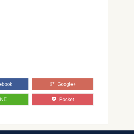
わらない？人間の本質は変えられない
きるのか？ 恋愛、子育て、人間関係において、永遠のテーマで
デア！着なくなった服を簡単にアレンジする方法
ンスの肥やしになっている服や、サイズアウトしてしまった子
...
簡単レシピをご紹介！ふわふわになるポイント
んと膨らまなかったり、パサパサになってしまったり、レシピ
...
ebook
Google+
INE
Pocket
泳ぐコツ！速く泳ぐために大切なポイントを解説
る人の中には、今よりももっと速く泳げるようになりたいと思
...