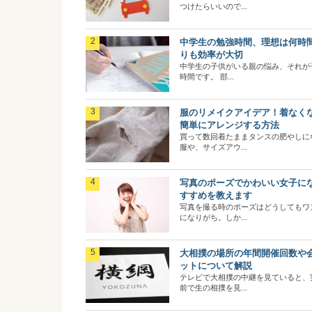
つけたらいいので...
中学生の勉強時間、理想は何時
りも効率が大切
中学生の子供がいる親の悩み、それが
時間です。 部...
服のリメイクアイデア！着なく
簡単にアレンジする方法
買って数回着たままタンスの肥やしに
服や、サイズアウ...
写真のポーズでかわいい女子に
すすめを教えます
写真を撮る時のポーズはどうしてもワ
になりがち。しか...
大相撲の場所の年間開催回数や
ットについて解説
テレビで大相撲の中継を見ていると、
前で生の相撲を見...