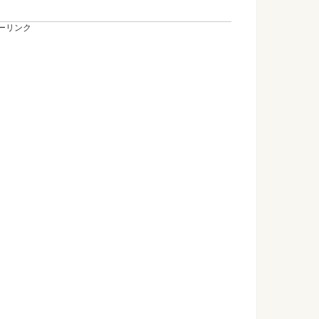
ーリンク
たい！サバ以外で味噌煮があう魚を紹介
・たまにはサバ以外の魚でも味噌煮を作ってみようかな。 しか
ときの服装や服を選ぶポイントについて
装とは？寒さ対策は、インナーとアウターのバランスが大切の
近友達が重いと感じストレスを感じる
かして友達に依存されてるかも？ 友達との関係や距離感にストレ