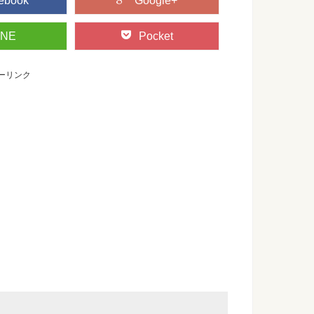
ebook
Google+
INE
Pocket
ーリンク