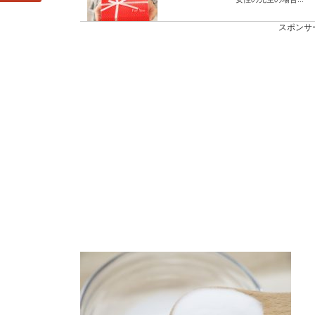
スポンサ
魚の味噌煮を食べ
美味しい魚の味噌煮・
し、どんな魚が味...
東北の気温が低い
東北の気温に合った服
ようです。 東北の...
依存されてる？最
依存されてる？ もし
スを感じ、友...