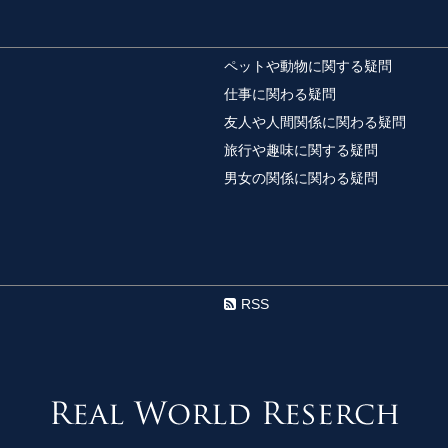
【簡単】お菓子作
お菓子作り初心者にお
ペットや動物に関する疑問
ちょっとしたプレゼン..
仕事に関わる疑問
友人や人間関係に関わる疑問
旅行や趣味に関する疑問
宝くじが当たる前
男女の関係に関わる疑問
宝くじを当てて一攫千
てしないだろう」と思って
勉強にやる気でな
高校生の皆さんの中に
RSS
強をしなくてはならないの
彼女の携帯がロッ
それまではそんなこと
ら「もしかして浮気？」と