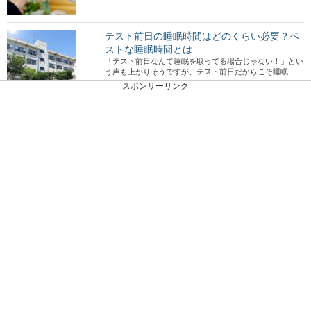
テスト前日の睡眠時間はどのくらい必要？ベ
ストな睡眠時間とは
「テスト前日なんて睡眠を取ってる場合じゃない！」とい
う声も上がりそうですが、テスト前日だからこそ睡眠...
スポンサーリンク
野良猫から地域猫へ！トイレやハウスの作り
方を教えます
野良猫って近所にいますか？今は野良猫を増やさないよう
にする地域猫活動がされているんですよ。 そ...
塾の先生に恋したときに気をつけたいことと
アプローチ方法
塾の先生に恋をしてしまったという生徒も多いかもしれま
せんね。 では、塾の先生に恋してしまったら...
左薬指に指輪をしている男性は既婚者？左手
薬指にする指輪の意味