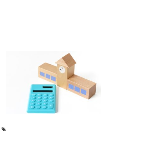
左薬指に指輪をしている男性を見ると「結婚しているな」
と思いますよね。結婚している人は左手の薬指に指輪...
高校受験の面接マナー控え室から退室までの
基本マナーを解説
高校受験では筆記試験の他に面接試験もありますが、面接
で最も重視したいのが「マナー」です。 そこ...
彼氏が怒るとキレて物に当たる。彼との行く
末について
彼氏が怒るとキレて物に当たる。 こういうことをされる
と『私が悪かった』と思わされることもありま...
テスト前日なのに勉強にやる気が出ない人に
試してほしい方法
テスト前日なのに、全然勉強のやる気が出ない。 そんな
ことはありませんか？ やらなきゃいけないこと...
-