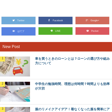
受験生の恋愛事情【中学生】メリットや勉強
と両立するコツ
受験生でも恋愛したいと思っている中学生は多いかもしれ
ませんね。 では、受験生の中学生カップルは...
Twitter
Facebook
Google+
自転車のブレーキの音鳴りの原因とその対処
LINE
Pocket
はてブ
法について徹底解説
自転車に乗ってブレーキをかけた時に「キーキー」という
ような音鳴りがすると、周りの人にうるさいと思われ...
New Post
車を買うときのローンとは？ローンの選び方や組み
お風呂に入らないのは何日が限界か調査して
方について
みました！
一日の終わりにお風呂に入るとすっきりしますよね。しか
しお風呂に入らない人が増えているのも事実です。体...
中学生の勉強時間、理想は何時間？時間よりも効率
が大切
中1の期末テスト【社会編】成績が上がる勉
強法のコツとは
中1の期末テストで社会の成績を上げるためには、どんな
勉強をしたらいいのでしょう。 では、中1の...
服のリメイクアイデア！着なくなった服を簡単にア