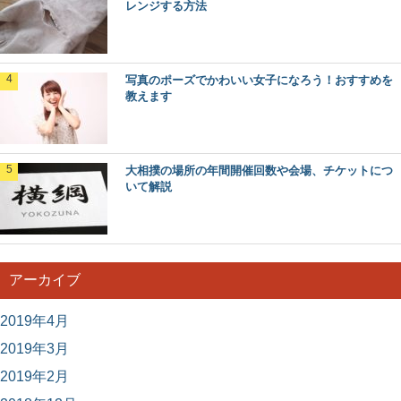
レンジする方法
美術作品のレポートをどうまとめれば良いの
か
学校の課題で美術の作品に関するレポートを提出するの
写真のポーズでかわいい女子になろう！おすすめを
は、美術学校あるあるですよね。 しかし、ある程度...
教えます
大相撲の場所の年間開催回数や会場、チケットにつ
いて解説
アーカイブ
2019年4月
2019年3月
2019年2月