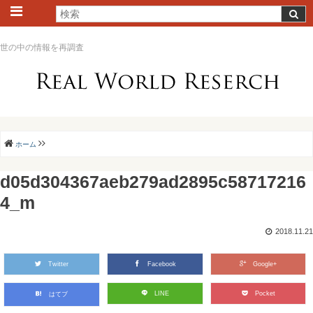
世の中の情報を再調査
ホーム
d05d304367aeb279ad2895c58717216
4_m
2018.11.21
Twitter
Facebook
Google+
LINE
Pocket
はてブ